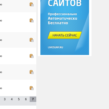
но
но
но
но
но
но
3
4
5
6
7