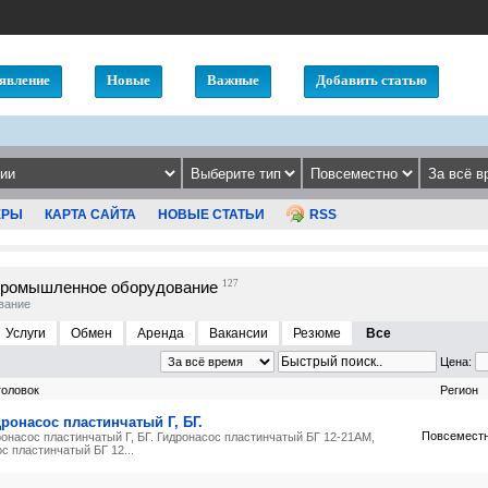
явление
Новые
Важные
Добавить статью
ЕРЫ
КАРТА САЙТА
НОВЫЕ СТАТЬИ
RSS
ромышленное оборудование
127
вание
Услуги
Обмен
Аренда
Вакансии
Резюме
Все
Цена:
головок
Регион
ронасос пластинчатый Г, БГ.
Повсемест
ронасос пластинчатый Г, БГ. Гидронасос пластинчатый БГ 12-21АМ,
с пластинчатый БГ 12...