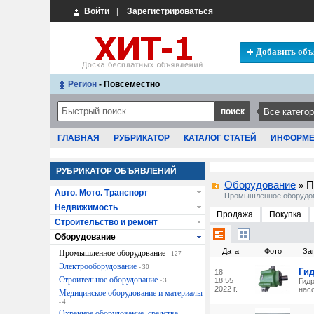
Войти
|
Зарегистрироваться
Добавить объ
Регион
- Повсеместно
ГЛАВНАЯ
РУБРИКАТОР
КАТАЛОГ СТАТЕЙ
ИНФОРМ
РУБРИКАТОР ОБЪЯВЛЕНИЙ
Оборудование
П
»
Авто. Мото. Транспорт
Промышленное оборудо
Недвижимость
Продажа
Покупка
Строительство и ремонт
Оборудование
Дата
Фото
За
Промышленное оборудование
- 127
Электрооборудование
- 30
Гид
18
Строительное оборудование
18:55
- 3
Гид
2022 г.
насо
Медицинское оборудование и материалы
- 4
Охранное оборудование, средства