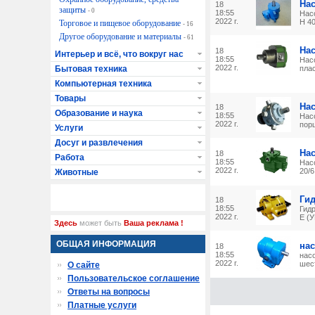
Нас
18
защиты
- 0
18:55
Насо
2022 г.
Н 40
Торговое и пищевое оборудование
- 16
Другое оборудование и материалы
- 61
На
18
Интерьер и всё, что вокруг нас
18:55
Нас
2022 г.
Бытовая техника
плас
Компьютерная техника
Товары
На
18
Образование и наука
18:55
Нас
2022 г.
пор
Услуги
Досуг и развлечения
На
18
Работа
18:55
Нас
2022 г.
20/6
Животные
Гид
18
18:55
Гидр
2022 г.
Е (У
Здесь
может быть
Ваша реклама !
ОБЩАЯ ИНФОРМАЦИЯ
нас
18
18:55
насо
2022 г.
шест
О сайте
Пользовательское соглашение
Ответы на вопросы
Платные услуги