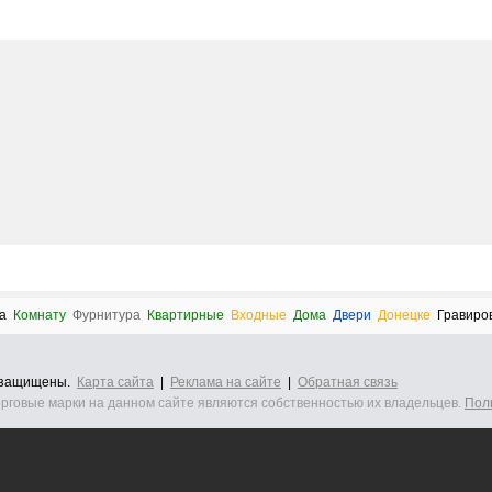
а
Комнату
Фурнитура
Квартирные
Входные
Дома
Двери
Донецке
Гравиро
а защищены.
Карта сайта
|
Реклама на сайте
|
Обратная связь
орговые марки на данном сайте являются собственностью их владельцев.
Пол