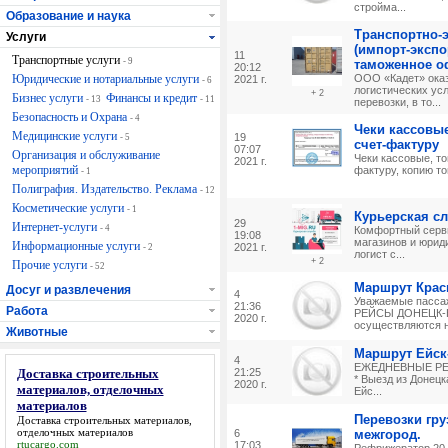
стройма...
Образование и наука
Транспортно-
Услуги
(импорт-экспо
11
Транспортные услуги
- 9
таможенное 
20:12
Юридические и нотариальные услуги
ООО «Кадет» оказ
2021 г.
- 6
логистических ус
+ 2
Бизнес услуги
Финансы и кредит
- 13
- 11
перевозки, в то...
Безопасность и Охрана
- 4
Чеки кассовы
Медицинские услуги
19
- 5
счет-фактуру
07:07
Организация и обслуживание
Чеки кассовые, т
2021 г.
мероприятий
фактуру, копию то
- 1
Полиграфия. Издательство. Реклама
- 12
Косметические услуги
- 1
Курьерская с
29
Интернет-услуги
- 4
Комфортный серви
19:08
магазинов и юрид
Информационные услуги
2021 г.
- 2
логист с...
+ 2
Прочие услуги
- 52
Маршрут Крас
Досуг и развлечения
4
Уважаемые пасс
21:36
Работа
РЕЙСЫ ДОНЕЦК-К
2020 г.
осуществляются на
Животные
Маршрут Ейск
4
ЕЖЕДНЕВНЫЕ РЕЙ
Доставка строительных
21:25
* Выезд из Донецка
2020 г.
материалов, отделочных
Ейс...
материалов
Перевозки гру
Доставка строительных материалов,
отделочных материалов
6
межгород.
rtucargo.com
17:03