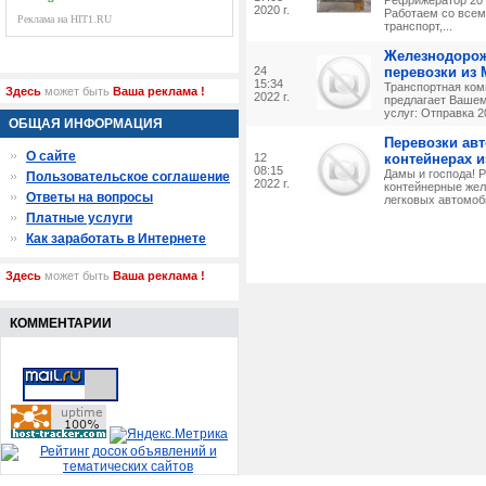
Рефрижератор 20 
2020 г.
Работаем со всем
Реклама на HIT1.RU
транспорт,...
Железнодоро
24
перевозки из
15:34
Транспортная ко
Здесь
может быть
Ваша реклама !
2022 г.
предлагает Ваше
услуг: Отправка 20
ОБЩАЯ ИНФОРМАЦИЯ
Перевозки авт
О сайте
12
контейнерах и
08:15
Дамы и господа! 
Пользовательское соглашение
2022 г.
контейнерные жел
Ответы на вопросы
легковых автомоби
Платные услуги
Как заработать в Интернете
Здесь
может быть
Ваша реклама !
КОММЕНТАРИИ