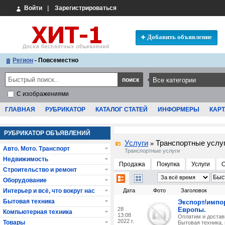
Войти
|
Зарегистрироваться
Добавить объявление
Регион
- Повсеместно
С изображениями
ГЛАВНАЯ
РУБРИКАТОР
КАТАЛОГ СТАТЕЙ
ИНФОРМЕРЫ
КАРТ
РУБРИКАТОР ОБЪЯВЛЕНИЙ
Услуги
Транспортные услу
»
Авто. Мото. Транспорт
Транспортные услуги
Недвижимость
Продажа
Покупка
Услуги
Строительство и ремонт
Оборудование
Интерьер и всё, что вокруг нас
Дата
Фото
Заголовок
Бытовая техника
Экспорт/импор
28
Европы.
Компьютерная техника
13:08
Оплатим и достав
2022 г.
Товары
Бытовая техника, 