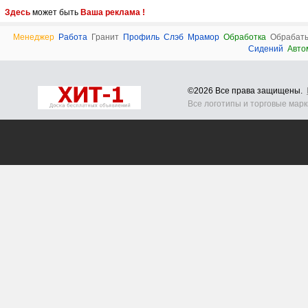
Здесь
может быть
Ваша реклама !
Менеджер
Работа
Гранит
Профиль
Слэб
Мрамор
Обработка
Обрабат
Сидений
Авто
©2026 Все права защищены.
Все логотипы и торговые мар