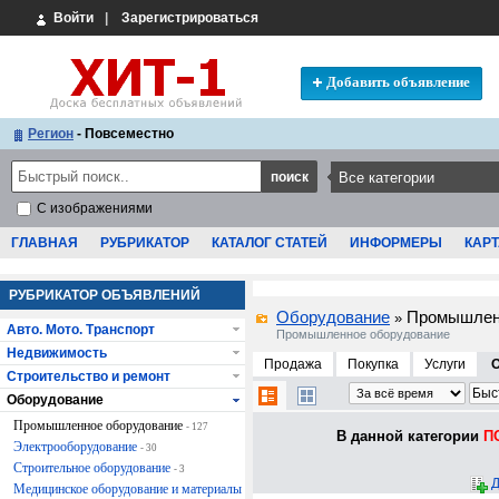
Войти
|
Зарегистрироваться
Добавить объявление
Регион
- Повсеместно
С изображениями
ГЛАВНАЯ
РУБРИКАТОР
КАТАЛОГ СТАТЕЙ
ИНФОРМЕРЫ
КАРТ
РУБРИКАТОР ОБЪЯВЛЕНИЙ
Оборудование
Промышлен
»
Авто. Мото. Транспорт
Промышленное оборудование
Недвижимость
Продажа
Покупка
Услуги
Строительство и ремонт
Оборудование
Промышленное оборудование
- 127
В данной категории
ПО
Электрооборудование
- 30
Строительное оборудование
- 3
Д
Медицинское оборудование и материалы