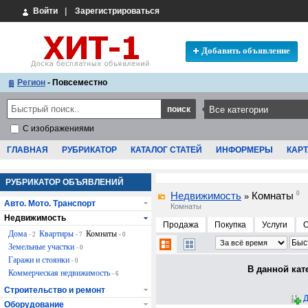
Войти
|
Зарегистрироваться
Добавить объявление
Регион
- Повсеместно
С изображениями
ГЛАВНАЯ
РУБРИКАТОР
КАТАЛОГ СТАТЕЙ
ИНФОРМЕРЫ
КАРТ
РУБРИКАТОР ОБЪЯВЛЕНИЙ
Недвижимость
Комнаты
0
»
Авто. Мото. Транспорт
Комнаты
Недвижимость
Продажа
Покупка
Услуги
Дома
Квартиры
Комнаты
- 2
- 7
- 0
Земельные участки
- 0
Гаражи и стоянки
- 0
В данной кат
Коммерческая недвижимость
- 6
Строительство и ремонт
Д
Оборудование