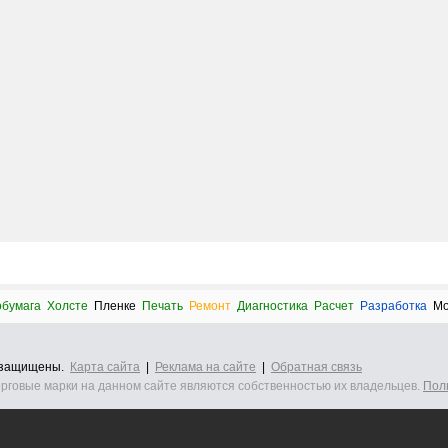
бумага
Холсте
Пленке
Печать
Ремонт
Диагностика
Расчет
Разработка
Мо
а защищены.
Карта сайта
|
Реклама на сайте
|
Обратная связь
орговые марки на данном сайте являются собственностью их владельцев.
Пол