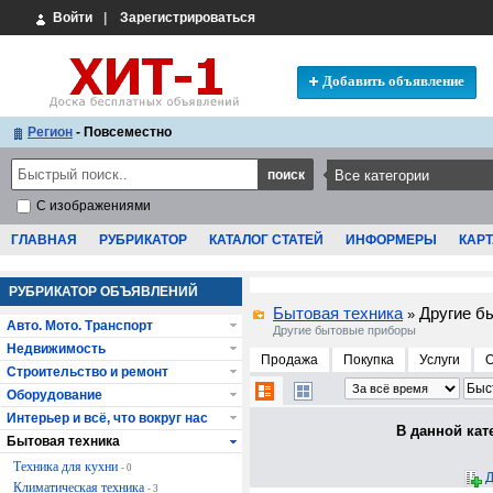
Войти
|
Зарегистрироваться
Добавить объявление
Регион
- Повсеместно
С изображениями
ГЛАВНАЯ
РУБРИКАТОР
КАТАЛОГ СТАТЕЙ
ИНФОРМЕРЫ
КАРТ
РУБРИКАТОР ОБЪЯВЛЕНИЙ
Бытовая техника
Другие б
»
Авто. Мото. Транспорт
Другие бытовые приборы
Недвижимость
Продажа
Покупка
Услуги
Строительство и ремонт
Оборудование
Интерьер и всё, что вокруг нас
В данной кат
Бытовая техника
Техника для кухни
- 0
Д
Климатическая техника
- 3