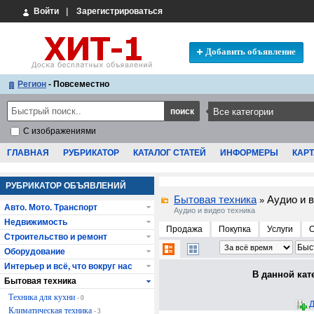
Войти
|
Зарегистрироваться
Добавить объявление
Регион
- Повсеместно
С изображениями
ГЛАВНАЯ
РУБРИКАТОР
КАТАЛОГ СТАТЕЙ
ИНФОРМЕРЫ
КАРТ
РУБРИКАТОР ОБЪЯВЛЕНИЙ
Бытовая техника
Аудио и 
»
Авто. Мото. Транспорт
Аудио и видео техника
Недвижимость
Продажа
Покупка
Услуги
Строительство и ремонт
Оборудование
Интерьер и всё, что вокруг нас
В данной кат
Бытовая техника
Техника для кухни
- 0
Д
Климатическая техника
- 3