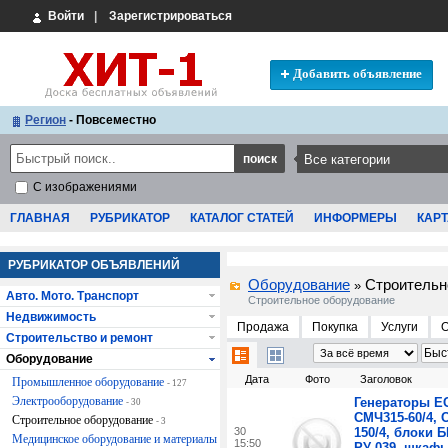
Войти
|
Зарегистрироваться
Добавить объявление
Регион
- Повсеместно
С изображениями
ГЛАВНАЯ
РУБРИКАТОР
КАТАЛОГ СТАТЕЙ
ИНФОРМЕРЫ
КАРТ
РУБРИКАТОР ОБЪЯВЛЕНИЙ
Оборудование
Строительн
»
Авто. Мото. Транспорт
Строительное оборудование
Недвижимость
Продажа
Покупка
Услуги
Строительство и ремонт
Оборудование
Дата
Фото
Заголовок
Промышленное оборудование
- 127
Электрооборудование
Генераторы ЕС
- 30
СМЧ315-60/4, 
Строительное оборудование
- 3
30
150/4, блоки Б
Медицинское оборудование и материалы
15:50
РУ-039, шкаф