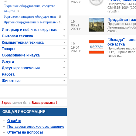
- 4
2022 г.
Генераторы СМЧ31
Охранное оборудование, средства
СМЧ315-100/4(100
защиты
- 0
(75кВт) ...
Торговое и пищевое оборудование
- 16
Продаётся га
19
Другое оборудование и материалы
- 61
Продается газопр
00:21
Ленинградской об
2021 г.
Интерьер и всё, что вокруг нас
очень...
Бытовая техника
"Эскада" - ин
Компьютерная техника
19
оснастка
19:54
При работе на раз
Товары
2020 г.
ЧПУ, широко испо
Образование и наука
типов и...
Услуги
Досуг и развлечения
Работа
Животные
Здесь
может быть
Ваша реклама !
ОБЩАЯ ИНФОРМАЦИЯ
О сайте
Пользовательское соглашение
Ответы на вопросы