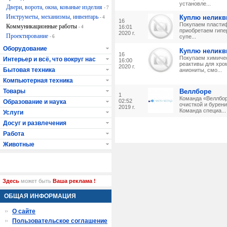
установле...
Двери, ворота, окна, кованые изделия
- 7
Инструметы, механизмы, инвентарь
Куплю неликв
- 4
16
Покупаем пластиф
Коммуникационные работы
16:01
- 4
приобретаем гипе
2020 г.
Проектирование
супе...
- 6
Оборудование
Куплю неликв
16
Покупаем химичес
Интерьер и всё, что вокруг нас
16:00
реактивы для хро
2020 г.
Бытовая техника
аниониты, смо...
Компьютерная техника
Товары
Веллборе
1
Команда «Веллбор
02:52
Образование и наука
очисткой и бурени
2019 г.
Команда специа...
Услуги
Досуг и развлечения
Работа
Животные
Здесь
может быть
Ваша реклама !
ОБЩАЯ ИНФОРМАЦИЯ
О сайте
Пользовательское соглашение