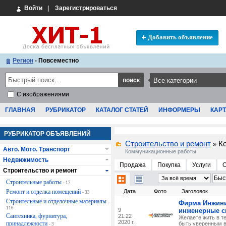
Войти
|
Зарегистрироваться
Добавить объявление
Регион
- Повсеместно
С изображениями
ГЛАВНАЯ
РУБРИКАТОР
КАТАЛОГ СТАТЕЙ
ИНФОРМЕРЫ
КАРТ
РУБРИКАТОР ОБЪЯВЛЕНИЙ
Строительство и ремонт
К
»
Авто. Мото. Транспорт
Коммуникационные работы
Недвижимость
Продажа
Покупка
Услуги
Строительство и ремонт
Строительные работы
- 17
Ремонт и отделка помещений
Дата
Фото
Заголовок
- 33
Строительные и отделочные материалы
-
Фирма Инжин
116
9
инженерные с
Сантехника, фурнитура,
21:22
Желаете жить в т
2020 г.
принадлежности
быть уверенным в
- 3