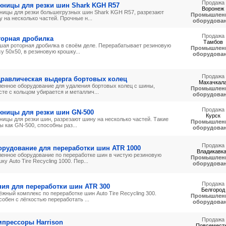
Продажа
жницы для резки шин Shark KGH R57
Воронеж
ницы для резки большегрузных шин Shark KGH R57, разрезают
Промышлен
 на несколько частей. Прочные н...
оборудова
Продажа
торная дробилка
Тамбов
шая роторная дробилка в своём деле. Перерабатывает резиновую
Промышлен
у 50х50, в резиновую крошку...
оборудова
Продажа
дравлическая выдерга бортовых колец
Махачкал
ленное оборудование для удаления бортовых колец с шины,
Промышлен
те с кольцом убирается и металлич...
оборудова
Продажа
жницы для резки шин GN-500
Курск
ницы для резки шин, разрезают шину на несколько частей. Такие
Промышлен
 как GN-500, способны раз...
оборудова
Продажа
орудование для переработки шин ATR 1000
Владикавк
ленное оборудование по переработке шин в чистую резиновую
Промышлен
ку Auto Tire Recycling 1000. Пер...
оборудова
Продажа
ия для переработки шин ATR 300
Белгород
жный комплекс по переработке шин Auto Tire Recycling 300.
Промышлен
обен с лёгкостью переработать ...
оборудова
Продажа
мпрессоры Harrison
Повсемест