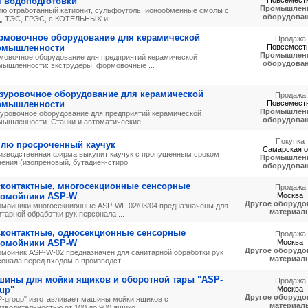
я водоподготовки
Повсемест
Промышлен
лю отработанный катионит, сульфоуголь, ионообменные смолы с
оборудова
, ТЭС, ГРЭС, с КОТЕЛЬНЫХ и...
рмовочное оборудование для керамической
Продажа
омышленности
Повсемест
Промышлен
мовочное оборудование для предприятий керамической
оборудова
мышленности: экструдеры, формовочные ...
азуровочное оборудование для керамической
Продажа
омышленности
Повсемест
Промышлен
зуровочное оборудование для предприятий керамической
оборудова
мышленности. Станки и автоматические ...
Покупка
плю просроченный каучук
Самарская о
изводственная фирма выкупит каучук с пропущенным сроком
Промышлен
ения (изопреновый, бутадиен-стиро...
оборудова
сконтактные, многосекционные сенсорные
Продажа
комойники ASP-W
Москва
Другое оборудо
омойники многосекционные ASP-WL-02/03/04 предназначены для
материал
тарной обработки рук персонала ...
сконтактные, односекционные сенсорные
Продажа
комойники ASP-W
Москва
Другое оборудо
омойник ASP-W-02 предназначен для санитарной обработки рук
материал
онала перед входом в производст...
шины для мойки ящиков и оборотной тары "ASP-
Продажа
up"
Москва
Другое оборудо
P-group" изготавливает машины мойки ящиков с
материал
зводительностью от 100 до 900 ящико...