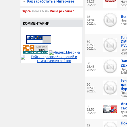
Как заработать в Интернете
19:27
Harr
2022 г.
разр
Здесь
может быть
Ваша реклама !
Вся
15
14:34
Нов
КОММЕНТАРИИ
2022 г.
элек
Ген
СМЧ
30
15:50
РУ-
2022 г.
Ген
-298
Зап
30
2ВУ
15:43
Пре
2022 г.
5/9(
Ген
для
30
15:39
бу
2022 г.
Пре
синх
Ав
3
сах
12:56
Дан
2022 г.
пред
Пок
12