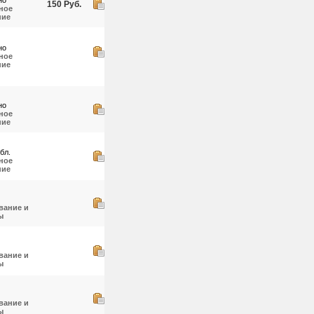
но
150 Руб.
ное
ние
но
ное
ние
но
ное
ние
бл.
ное
ние
вание и
ы
вание и
ы
вание и
ы