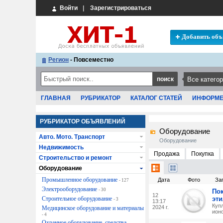
Войти
|
Зарегистрироваться
Добавить объ
Регион
- Повсеместно
ГЛАВНАЯ
РУБРИКАТОР
КАТАЛОГ СТАТЕЙ
ИНФОРМ
РУБРИКАТОР ОБЪЯВЛЕНИЙ
Оборудование
Авто. Мото. Транспорт
Оборудование
Недвижимость
Продажа
Покупка
Строительство и ремонт
Оборудование
Промышленное оборудование
Дата
Фото
За
- 127
Электрооборудование
- 30
Пок
12
Строительное оборудование
эт
- 3
13:17
Куп
2024 г.
Медицинское оборудование и материалы
ион
- 4
Охранное оборудование, средства