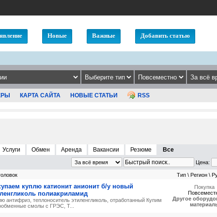
явление
Новые
Важные
Добавить статью
ЕРЫ
КАРТА САЙТА
НОВЫЕ СТАТЬИ
RSS
Услуги
Обмен
Аренда
Вакансии
Резюме
Все
Цена:
головок
Тип \ Регион \ Р
упаем куплю катионит анионит б/у новый
Покупка
иленгликоль полиакриламид
Повсемест
Другое оборудо
лю антифриз, теплоноситель этиленгликоль, отработанный Купим
материал
ообменные смолы с ГРЭС, Т...