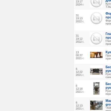
дл
13:17
Куп
2024 г.
ТЭЦ
Фо
31
пр
19:13
Фор
2022 г.
про
Гл
31
пр
19:12
Гла
2022 г.
про
Ку
13
00:37
Про
2021 г.
хран
Бе
6
ру
12:22
Рук
2021 г.
сани
Бе
6
ру
12:18
Рук
2021 г.
перс
Ма
6
gro
12:13
"AS
2021 г.
прои