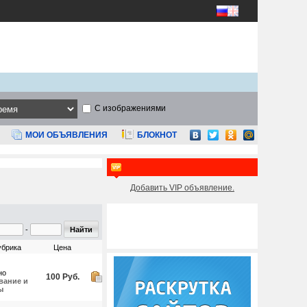
С изображениями
МОИ ОБЪЯВЛЕНИЯ
БЛОКНОТ
Добавить VIP объявление.
-
убрика
Цена
но
100 Руб.
вание и
ы