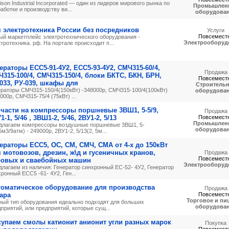
ison Industrial Incorporated — один из лидеров мирового рынка по
Промышлен
аботке и производству ви...
оборудова
 электротехника России без посредников
Услуги
Повсемест
ый маркетплейс электротехнического оборудования -
Электрооборуд
тротехника. рф. На портале происходит п...
ераторы ЕСС5-91-4У2, ЕСС5-93-4У2, СМЧ315-60/4,
Продажа
315-100/4, СМЧ315-150/4, блоки БКТС, БКН, БРН,
Повсемест
033, РУ-039, шкафы для
Строитель
ераторы СМЧ315-150/4(150кВт) -348000р, СМЧ315-100/4(100кВт)
оборудова
000р, СМЧ315-75/4 (75кВт) ...
части на компрессоры поршневые 3ВШ1, 5-5/9,
Продажа
1-1, 5/46 , 3ВШ1-2, 5/46, 2ВУ1-2, 5/13
Повсемест
Промышлен
длагаем компрессоры воздушные поршневые 3ВШ1, 5-
оборудова
5м3/9атм) - 249000р, 2ВУ1-2, 5/13(2, 5м...
ераторы ЕСС5, ОС, СМ, СМЧ, СМА от 4-х до 150кВт
 мотовозов, дрезин, ж\д и гусеничных кранов,
Продажа
Повсемест
ровых и сваебойных машин
Электрооборуд
длагаем из наличия: Генератор синхронный ЕС-52- 4У2, Генератор
ронный ЕСС5 -61- 4У2, Ген...
томатическое оборудование для производства
Продажа
ара
Повсемест
Торговое и пи
ный тип оборудования идеально подходят для больших
оборудова
приятий, или предприятий, которые сущ...
упаем смолы катионит анионит угли разных марок
Покупка