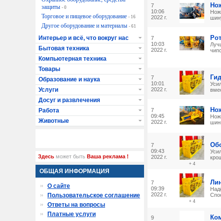
Но
7
защиты
- 0
10:06
Нож
Торговое и пищевое оборудование
- 16
2022 г.
шину
Другое оборудование и материалы
- 61
Ро
Интерьер и всё, что вокруг нас
7
10:03
Луч
Бытовая техника
2022 г.
чипс
Компьютерная техника
Товары
Ги
7
Образование и наука
10:01
Уси
Услуги
2022 г.
вмес
Досуг и развлечения
Но
Работа
7
09:45
Нож
Животные
2022 г.
шины
Об
7
09:43
Уси
Здесь
может быть
Ваша реклама !
2022 г.
крош
+ 4
ОБЩАЯ ИНФОРМАЦИЯ
Лин
7
О сайте
09:39
Надё
2022 г.
Пользовательское соглашение
Спос
+ 4
Ответы на вопросы
Платные услуги
Ко
9