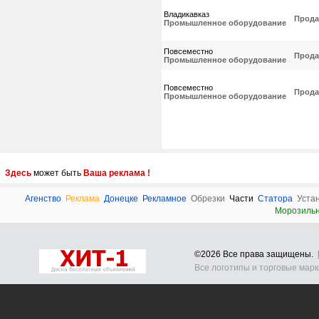
Владикавказ
Прода
Промышленное оборудование
Повсеместно
Прода
Промышленное оборудование
Повсеместно
Прода
Промышленное оборудование
Здесь
может быть
Ваша реклама !
Агенство
Реклама
Донецке
Рекламное
Обрезки
Части
Статора
Уста
Морозиль
©2026 Все права защищены.
Все логотипы и торговые мар