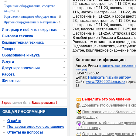
- 4
22 насосы шестренные Г 11-23 А, н
Охранное оборудование, средства
шестренные Г 11-23, насосы шестре
защиты
- 0
11А, насосы шестренные Г 11-22, н
Торговое и пищевое оборудование
шестренные Г 11-22А, насосы шест
- 16
23, насосы шестренные Г 11-23А, н
Другое оборудование и материалы
- 61
шестренные Г 11-24, насосы шестре
24А, насосы шестренные Г 11-25, н
Интерьер и всё, что вокруг нас
шестренные Г 11-25А. Отгрузка в ко
Бытовая техника
В любой регион России и Казахстана
Рассчитаем стоимость и время дост
Компьютерная техника
Гидравлика, пневматика, инструмен
Товары
другое. Комплексное снабжение пр
Образование и наука
Контактная информация:
Услуги
Автор:
Ринат
(Поискать ещё объявлен
Досуг и развлечения
автора)
89507226602
Работа
E-mail:
Написать письмо автору
Животные
Сайт:
www.7226602.tomas.kz
Перехо
12
Выделить это объявление
Здесь
может быть
Ваша реклама !
Добавить это объявление в св
ОБЩАЯ ИНФОРМАЦИЯ
Пожаловаться на объявление
модератору
О сайте
Отправить объявление другу/п
Пользовательское соглашение
себе на почту
Ответы на вопросы
Открыть страницу для печати