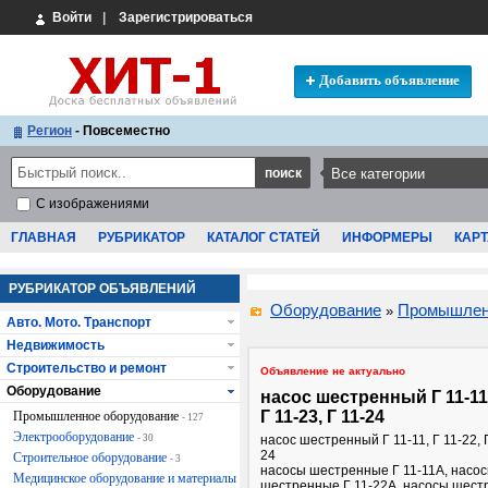
Войти
|
Зарегистрироваться
Добавить объявление
Регион
- Повсеместно
С изображениями
ГЛАВНАЯ
РУБРИКАТОР
КАТАЛОГ СТАТЕЙ
ИНФОРМЕРЫ
КАРТ
РУБРИКАТОР ОБЪЯВЛЕНИЙ
Оборудование
Промышлен
»
Авто. Мото. Транспорт
Недвижимость
Строительство и ремонт
Объявление не актуально
Оборудование
насос шестренный Г 11-11,
Г 11-23, Г 11-24
Промышленное оборудование
- 127
Электрооборудование
- 30
насос шестренный Г 11-11, Г 11-22, Г
24
Строительное оборудование
- 3
насосы шестренные Г 11-11А, насо
Медицинское оборудование и материалы
шестренные Г 11-22А, насосы шест