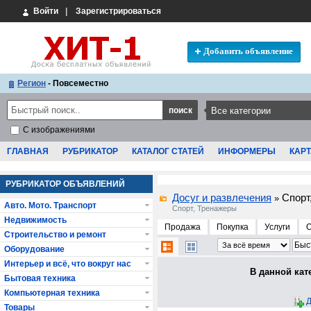
Войти
|
Зарегистрироваться
Добавить объявление
Регион
- Повсеместно
С изображениями
ГЛАВНАЯ
РУБРИКАТОР
КАТАЛОГ СТАТЕЙ
ИНФОРМЕРЫ
КАРТ
РУБРИКАТОР ОБЪЯВЛЕНИЙ
Досуг и развлечения
Спорт
»
Авто. Мото. Транспорт
Спорт, Тренажеры
Недвижимость
Продажа
Покупка
Услуги
Строительство и ремонт
Оборудование
Интерьер и всё, что вокруг нас
В данной кат
Бытовая техника
Компьютерная техника
Д
Товары