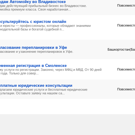
одам Автомойку во Владивостоке
Повсемест
дам действующий прибыльный бизнес во Владивостоке.
омойка премиум класса. Своя наработанная...
сультируйтесь с юристом онлайн
Повсемест
и юристы — профессионалы, которые обладают знаниями
нодательной базы и богатой судебной п...
гласование перепланировки в Уфе
Башкортостан(Ба
ласование и узаконение перепланировок в Уфе.
еменная регистрация в Смоленске
Повсемест
жу услуги по регистрации. Законно, через МФЦ и МВД. От 90 дней
 года. Только для совер...
сплатные юридические консультации
Повсемест
длагаем юридические услуги и бесплатные юридические
ультации. Оставьте заявку на нашем са...