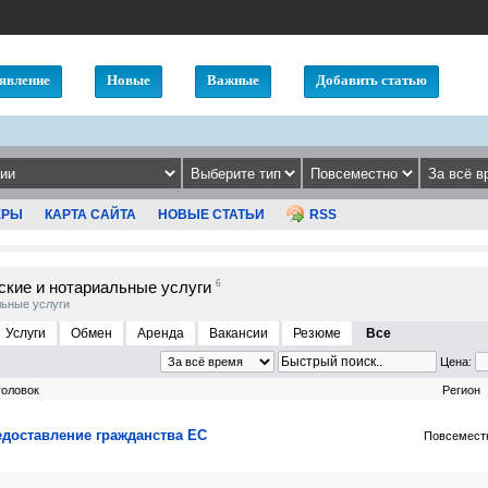
явление
Новые
Важные
Добавить статью
ЕРЫ
КАРТА САЙТА
НОВЫЕ СТАТЬИ
RSS
кие и нотариальные услуги
6
ьные услуги
Услуги
Обмен
Аренда
Вакансии
Резюме
Все
Цена:
головок
Регион
доставление гражданства ЕС
Повсемест