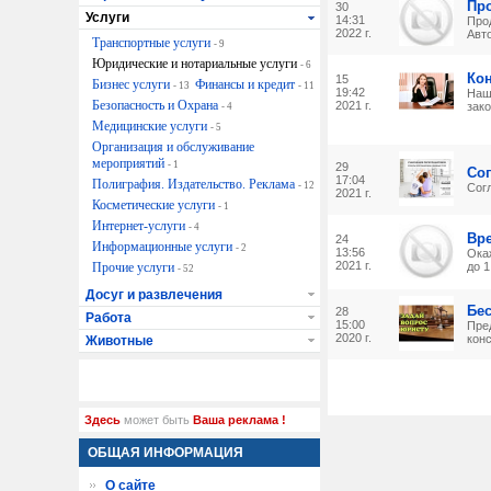
Пр
30
Услуги
14:31
Про
2022 г.
Авт
Транспортные услуги
- 9
Юридические и нотариальные услуги
- 6
Кон
15
Бизнес услуги
Финансы и кредит
- 13
- 11
19:42
Наш
Безопасность и Охрана
2021 г.
зако
- 4
Медицинские услуги
- 5
Организация и обслуживание
мероприятий
- 1
29
Со
17:04
Полиграфия. Издательство. Реклама
- 12
Сог
2021 г.
Косметические услуги
- 1
Интернет-услуги
- 4
Вр
24
Информационные услуги
- 2
13:56
Ока
2021 г.
Прочие услуги
до 1
- 52
Досуг и развлечения
Бе
28
Работа
15:00
Пре
2020 г.
конс
Животные
Здесь
может быть
Ваша реклама !
ОБЩАЯ ИНФОРМАЦИЯ
О сайте