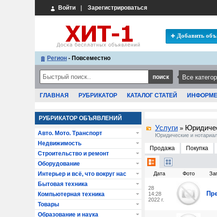
Войти
|
Зарегистрироваться
Добавить объ
Регион
- Повсеместно
ГЛАВНАЯ
РУБРИКАТОР
КАТАЛОГ СТАТЕЙ
ИНФОРМ
РУБРИКАТОР ОБЪЯВЛЕНИЙ
Услуги
Юридичес
»
Авто. Мото. Транспорт
Юридические и нотариал
Недвижимость
Продажа
Покупка
Строительство и ремонт
Оборудование
Интерьер и всё, что вокруг нас
Дата
Фото
За
Бытовая техника
28
Пре
Компьютерная техника
14:28
2022 г.
Товары
Образование и наука