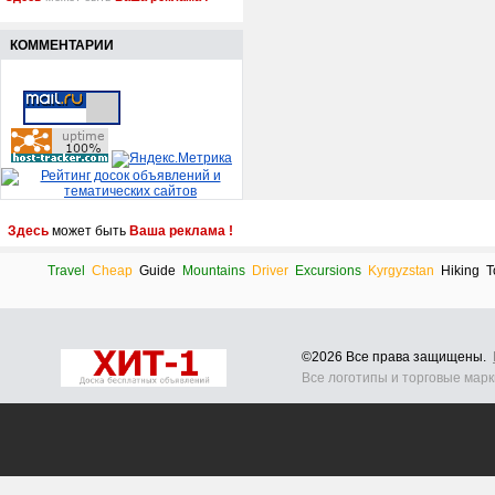
КОММЕНТАРИИ
Здесь
может быть
Ваша реклама !
Travel
Cheap
Guide
Mountains
Driver
Excursions
Kyrgyzstan
Hiking
T
©2026 Все права защищены.
Все логотипы и торговые мар