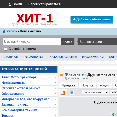
Войти
|
Зарегистрироваться
Добавить объявление
Регион
- Повсеместно
С изображениями
ГЛАВНАЯ
РУБРИКАТОР
КАТАЛОГ СТАТЕЙ
ИНФОРМЕРЫ
КАРТ
РУБРИКАТОР ОБЪЯВЛЕНИЙ
Животные
Другие животны
»
Авто. Мото. Транспорт
Другие животные
Недвижимость
Продажа
Покупка
Услуги
Строительство и ремонт
Оборудование
Интерьер и всё, что вокруг нас
В данной кат
Бытовая техника
Компьютерная техника
Д
Товары