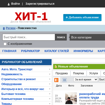
Войти
|
Зарегистрироваться
Добавить объявление
Регион
- Повсеместно
С изображениями
ГЛАВНАЯ
РУБРИКАТОР
КАТАЛОГ СТАТЕЙ
ИНФОРМЕРЫ
КАРТ
РУБРИКАТОР ОБЪЯВЛЕНИЙ
Новые объявления
Авто. Мото. Транспорт
Продажа
Покупка
Услуги
Недвижимость
Строительство и ремонт
Оборудование
Дата
Фото
Заголовок
Интерьер и всё, что вокруг нас
разнорабочий ищ
Бытовая техника
19
оплата труда
18:24
Компьютерная техника
Разнорабочий ищет р
2022 г.
труда час работы 200
Товары