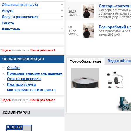
Образование и наука
Слесарь-сантехн
3
Слесарь-сантехник 4
Услуги
16:17
установка батареи в
2021 г.
Досуг и развлечения
полотенцесушители с
Работа
Разнорабочий н
28
Животные
17:55
разнорабочий на раз
2021 г.
труда 200 руб
Здесь
может быть
Ваша реклама !
ОБЩАЯ ИНФОРМАЦИЯ
Видео-объяв
Фото-объявления
О сайте
Пользовательское соглашение
Ответы на вопросы
Платные услуги
Как заработать в Интернете
Здесь
может быть
Ваша реклама !
КОММЕНТАРИИ