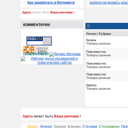
Как заработать в Интернете
кабинетов
кровать
кла
Здесь
может быть
Ваша реклама !
КОММЕНТАРИИ
Регион \ Рубрика
Казань
Товары разные
Повсеместно
Товары разные
Повсеместно
Товары разные
Повсеместно
Товары разные
Брянск
Товары разные
Здесь
может быть
Ваша реклама !
Ваших
Личная
Охрана
Близких
Стелажи
Стеллажное
При