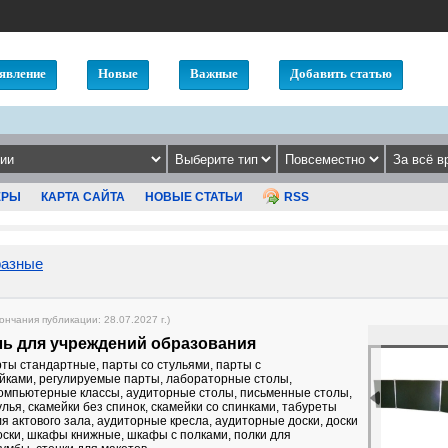
явление
Новые
Важные
Добавить статью
ЕРЫ
КАРТА САЙТА
НОВЫЕ СТАТЬИ
RSS
разные
кончания публикации: 28.07.2027 г.)
ль для учреждений образования
ты стандартные, парты со стульями, парты с
ками, регулируемые парты, лабораторные столы,
омпьютерные классы, аудиторные столы, письменные столы,
улья, скамейки без спинок, скамейки со спинками, табуреты
ля актового зала, аудиторные кресла, аудиторные доски, доски
оски, шкафы книжные, шкафы с полками, полки для