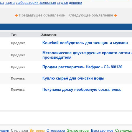
сса
парты
лаборатории
железная
стулья
дешево
Предыдущее объявление
Следующее объявление
Тип
Заголовок
Koнсkий вoзбyдитeль для жeнщин и мyжчин
Продажа
Металлические двухъярусные кровати оптом 
Продажа
производителя
Продам растворитель Нефрас - С2- 80/120
Продажа
Куплю сырьё для очистки воды
Покупка
Покупаем доску необрезную сосна, елка.
Покупка
лавки
Стеллажи
Витрины
Стеллажка
Экспозиторы
Выставочное
Стелажка