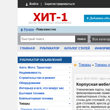
Войти
|
Зарегистрироваться
Добавить объ
Регион
- Повсеместно
ГЛАВНАЯ
РУБРИКАТОР
КАТАЛОГ СТАТЕЙ
ИНФОРМ
РУБРИКАТОР ОБЪЯВЛЕНИЙ
Товары
Товары 
»
Авто. Мото. Транспорт
Недвижимость
Строительство и ремонт
Дата: 28.07.2026 г. (Дата о
Оборудование
Корпусная мебе
Интерьер и всё, что вокруг нас
Ученические парты, пар
фиксированными скамей
Бытовая техника
компьютерные столы, к
Компьютерная техника
столы для столовой, ст
для столовой, кресла д
Товары
для мела, маркерные д
Пищевые продукты
- 7