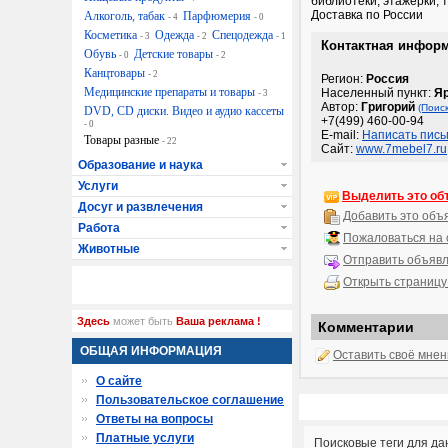
библиотеки, этажерки, 
Доставка по России
Алкоголь, табак
Парфюмерия
- 4
- 0
Косметика
Одежда
Спецодежда
- 3
- 2
- 1
Контактная инфор
Обувь
Детские товары
- 0
- 2
Канцтовары
- 2
Регион:
Россия
Медицинские препараты и товары
Населенный пункт:
Я
- 3
Автор:
Григорий
(Поис
DVD, CD диски. Видео и аудио кассеты
+7(499) 460-00-94
- 0
E-mail:
Написать пись
Товары разные
- 22
Сайт:
www.7mebel7.ru
Образование и наука
Услуги
Выделить это об
Досуг и развлечения
Добавить это объ
Работа
Пожаловаться на
Животные
Отправить объявл
Открыть страницу
Здесь
может быть
Ваша реклама !
Комментарии
ОБЩАЯ ИНФОРМАЦИЯ
Оставить своё мне
О сайте
Пользовательское соглашение
Ответы на вопросы
Платные услуги
Поисковые теги для да