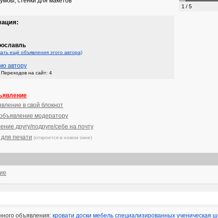
тумбы, стенки для макетов
1 / 5
мация:
рославль
кать ещё объявления этого автора)
мо автору
Переходов на сайт: 4
ъявление
явление в свой блокнот
 объявление модератору
ение другу/подруге/себе на почту
 для печати
(откроется в новом окне)
ние
нного объявления:
кровати
доски
мебель
специализированных
ученическая
ш