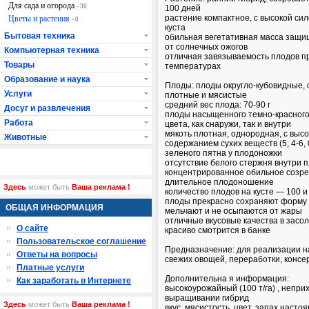
Для сада и огорода
- 36
100 дней
растение компактное, с высокой сил
Цветы и растения
- 0
куста
Бытовая техника
обильная вегетативная масса защ
от солнечных ожогов
Компьютерная техника
отличная завязываемость плодов п
Товары
температурах
Образование и наука
Плоды: плоды округло-кубовидные, 
Услуги
плотные и мясистые
средний вес плода: 70-90 г
Досуг и развлечения
плоды насыщенного темно-красного
Работа
цвета, как снаружи, так и внутри
мякоть плотная, однородная, с выс
Животные
содержанием сухих веществ (5, 4-6,
зеленого пятна у плодоножки
отсутствие белого стержня внутри 
концентрированное обильное созре
длительное плодоношение
Здесь
может быть
Ваша реклама !
количество плодов на кусте — 100 и
плоды прекрасно сохраняют форму и
ОБЩАЯ ИНФОРМАЦИЯ
мельчают и не осыпаются от жары
отличные вкусовые качества в засол
О сайте
красиво смотрится в банке
Пользовательское соглашение
Предназначение: для реализации н
Ответы на вопросы
свежих овощей, переработки, конс
Платные услуги
Дополнительна я информация:
Как заработать в Интернете
высокоурожайный (100 т/га) , непри
выращивании гибрид
Здесь
может быть
Ваша реклама !
вкус, мясистость, цвет, запах насто