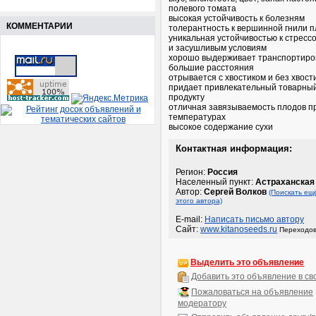
полевого томата
высокая устойчивость к болезням
КОММЕНТАРИИ
толерантность к вершинной гнили 
уникальная устойчивостью к стресс
и засушливым условиям
хорошо выдерживает транспортиро
большие расстояния
отрывается с хвостиком и без хвости
придает привлекательный товарный
продукту
отличная завязываемость плодов п
температурах
высокое содержание сухи
Контактная информация:
Регион:
Россия
Населенный пункт:
Астраханская 
Автор:
Сергей Волков
(Поискать ещ
этого автора)
E-mail:
Написать письмо автору
Сайт:
www.kitanoseeds.ru
Переходов
Выделить это объявление
Добавить это объявление в св
Пожаловаться на объявление
модератору