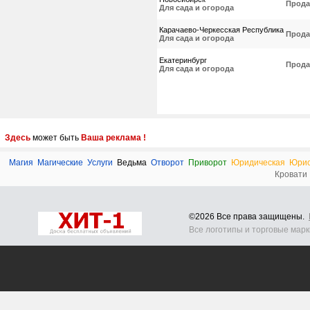
Прода
Для сада и огорода
Карачаево-Черкесская Республика
Прода
Для сада и огорода
Екатеринбург
Прода
Для сада и огорода
Здесь
может быть
Ваша реклама !
Магия
Магические
Услуги
Ведьма
Отворот
Приворот
Юридическая
Юри
Кровати
©2026 Все права защищены.
Все логотипы и торговые мар