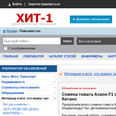
Войти
|
Зарегистрироваться
Добавить объявление
Регион
- Повсеместно
С изображениями
ГЛАВНАЯ
РУБРИКАТОР
КАТАЛОГ СТАТЕЙ
ИНФОРМЕРЫ
КАРТ
РУБРИКАТОР ОБЪЯВЛЕНИЙ
Интерьер и всё, что вокруг н
Авто. Мото. Транспорт
Недвижимость
Строительство и ремонт
Объявление не актуально
Оборудование
Семена томата Асвон F1
Интерьер и всё, что вокруг нас
Китано
Всё для хозяйства
Предлагаем купить cемена томата А
- 4
(Нидерланды) Тип: Детерминантны
ОБУСТРОЙСТВО ДОМА,
КВАРТИРЫ
- 0
Растение: ранний гибрид, созревает