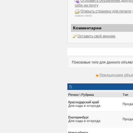
Отправить объявление другу/п
себе на почту
Открыть страницу для печати
новом окне)
Комментарии
Оставить своё мнение
Поисковые теги для данного объяв
Предыдущее объя
Регион \ Рубрика
Тип
Краснодарский край
Прода
Для сада и огорода
Екатеринбург
Прода
Для сада и огорода
Новосибирск