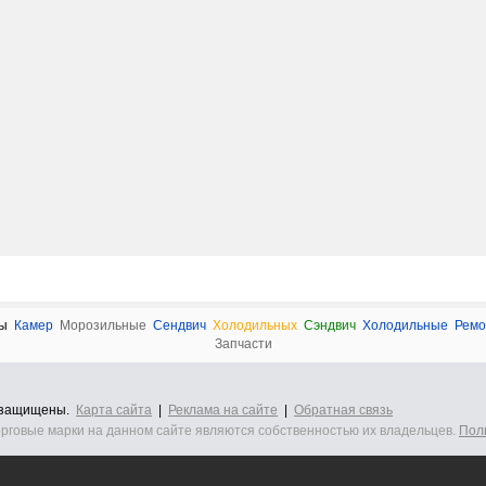
ы
Камер
Морозильные
Сендвич
Холодильных
Сэндвич
Холодильные
Ремо
Запчасти
а защищены.
Карта сайта
|
Реклама на сайте
|
Обратная связь
орговые марки на данном сайте являются собственностью их владельцев.
Пол