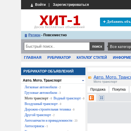
Войти
|
Зарегистрироваться
Добавить объ
Регион
- Повсеместно
ГЛАВНАЯ
РУБРИКАТОР
КАТАЛОГ СТАТЕЙ
ИНФОРМ
РУБРИКАТОР ОБЪЯВЛЕНИЙ
Авто. Мото. Транс
Авто. Мото. Транспорт
Мото транспорт
Легковые автомобили
- 2
Продажа
Покупка
Грузовые автомобили
- 3
Мото транспорт
Водный транспорт
- 0
- 0
Воздушный транспорт
- 0
Дорожно-строительная техника
- 0
Другой транспорт
- 2
Автозапчасти и принадлежности
- 23
Автосервисы
- 1