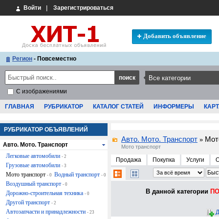
Войти
|
Зарегистрироваться
Добавить объявление
Регион
- Повсеместно
С изображениями
ГЛАВНАЯ
РУБРИКАТОР
КАТАЛОГ СТАТЕЙ
ИНФОРМЕРЫ
КАРТ
РУБРИКАТОР ОБЪЯВЛЕНИЙ
Авто. Мото. Транспорт
Мот
»
Авто. Мото. Транспорт
Мото транспорт
Легковые автомобили
- 2
Продажа
Покупка
Услуги
Грузовые автомобили
- 3
Мото транспорт
Водный транспорт
- 0
- 0
Воздушный транспорт
- 0
В данной категории
ПО
Дорожно-строительная техника
- 0
Другой транспорт
- 2
Автозапчасти и принадлежности
Д
- 23