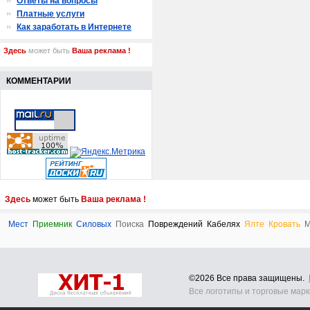
Ответы на вопросы
Платные услуги
Как заработать в Интернете
Здесь
может быть
Ваша реклама !
КОММЕНТАРИИ
Здесь
может быть
Ваша реклама !
Мест
Приемник
Силовых
Поиска
Повреждений
Кабелях
Ялте
Кровать
М
©2026 Все права защищены.
Все логотипы и торговые мар