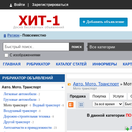
Войти
|
Зарегистрироваться
Добавить объявление
Регион
- Повсеместно
С изображениями
ГЛАВНАЯ
РУБРИКАТОР
КАТАЛОГ СТАТЕЙ
ИНФОРМЕРЫ
КАРТ
РУБРИКАТОР ОБЪЯВЛЕНИЙ
Авто. Мото. Транспорт
Мот
»
Авто. Мото. Транспорт
Мото транспорт
Легковые автомобили
- 2
Продажа
Покупка
Услуги
Грузовые автомобили
- 3
Мото транспорт
Водный транспорт
- 0
- 0
Воздушный транспорт
- 0
В данной категории
ПО 
Дорожно-строительная техника
- 0
Другой транспорт
- 2
Автозапчасти и принадлежности
Д
- 23