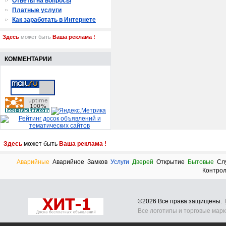
Ответы на вопросы
Платные услуги
Как заработать в Интернете
Здесь
может быть
Ваша реклама !
КОММЕНТАРИИ
Здесь
может быть
Ваша реклама !
Аварийные
Аварийное
Замков
Услуги
Дверей
Открытие
Бытовые
Сл
Контро
©2026 Все права защищены.
Все логотипы и торговые мар