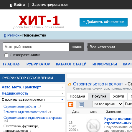
Войти
|
Зарегистрироваться
Добавить объявление
Регион
- Повсеместно
С изображениями
ГЛАВНАЯ
РУБРИКАТОР
КАТАЛОГ СТАТЕЙ
ИНФОРМЕРЫ
КАРТ
РУБРИКАТОР ОБЪЯВЛЕНИЙ
Строительство и ремонт
С
»
Авто. Мото. Транспорт
Сантехника, фурнитура, принадлежно
Недвижимость
Продажа
Покупка
Услуги
Строительство и ремонт
Строительные работы
- 17
Ремонт и отделка помещений
Дата
Фото
Заголовок
- 33
Строительные и отделочные материалы
-
Куплю неликв
116
16
строительных
Сантехника, фурнитура,
16:01
Покупаю компенса
2020 г.
принадлежности
диспергаторы, пр
- 3