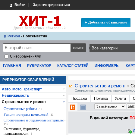
Войти
|
Зарегистрироваться
Добавить объявление
Регион
- Повсеместно
С изображениями
ГЛАВНАЯ
РУБРИКАТОР
КАТАЛОГ СТАТЕЙ
ИНФОРМЕРЫ
КАРТ
РУБРИКАТОР ОБЪЯВЛЕНИЙ
Строительство и ремонт
С
»
Авто. Мото. Транспорт
Сантехника, фурнитура, принадлежно
Недвижимость
Продажа
Покупка
Услуги
Строительство и ремонт
Строительные работы
- 17
Ремонт и отделка помещений
- 33
В данной категории
ПО
Строительные и отделочные материалы
-
116
Сантехника, фурнитура,
Д
принадлежности
- 3