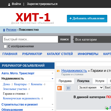
Войти
|
Зарегистрироваться
Добавить объявление
Регион
- Повсеместно
С изображениями
ГЛАВНАЯ
РУБРИКАТОР
КАТАЛОГ СТАТЕЙ
ИНФОРМЕРЫ
КАРТ
РУБРИКАТОР ОБЪЯВЛЕНИЙ
Недвижимость
Гаражи и ст
»
Авто. Мото. Транспорт
Гаражи и стоянки
Недвижимость
Продажа
Покупка
Услуги
Дома
Квартиры
Комнаты
- 2
- 7
- 0
Земельные участки
- 0
Гаражи и стоянки
- 0
В данной категории
ПО 
Коммерческая недвижимость
- 6
Строительство и ремонт
Д
Оборудование