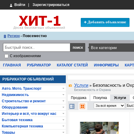
Войти
|
Зарегистрироваться
Добавить объявление
Регион
- Повсеместно
С изображениями
ГЛАВНАЯ
РУБРИКАТОР
КАТАЛОГ СТАТЕЙ
ИНФОРМЕРЫ
КАРТ
РУБРИКАТОР ОБЪЯВЛЕНИЙ
Услуги
Безопасность и Ох
»
Авто. Мото. Транспорт
Безопасность и Охрана
Недвижимость
Продажа
Покупка
Услуги
Строительство и ремонт
Оборудование
Интерьер и всё, что вокруг нас
Бытовая техника
Компьютерная техника
Товары