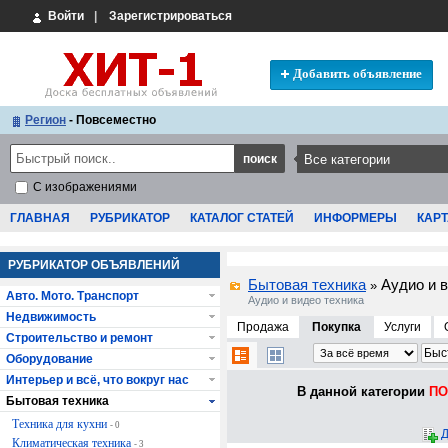
Войти
|
Зарегистрироваться
Добавить объявление
Регион
- Повсеместно
С изображениями
ГЛАВНАЯ
РУБРИКАТОР
КАТАЛОГ СТАТЕЙ
ИНФОРМЕРЫ
КАРТ
РУБРИКАТОР ОБЪЯВЛЕНИЙ
Бытовая техника
Аудио и 
»
Авто. Мото. Транспорт
Аудио и видео техника
Недвижимость
Продажа
Покупка
Услуги
Строительство и ремонт
Оборудование
Интерьер и всё, что вокруг нас
В данной категории
ПО 
Бытовая техника
Техника для кухни
- 0
Д
Климатическая техника
- 3