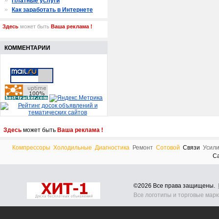
Платные услуги
Как заработать в Интернете
Здесь
может быть
Ваша реклама !
КОММЕНТАРИИ
Здесь
может быть
Ваша реклама !
Компрессоры
Холодильные
Диагностика
Ремонт
Сотовой
Связи
Усил
С
©2026 Все права защищены.
Все логотипы и торговые мар