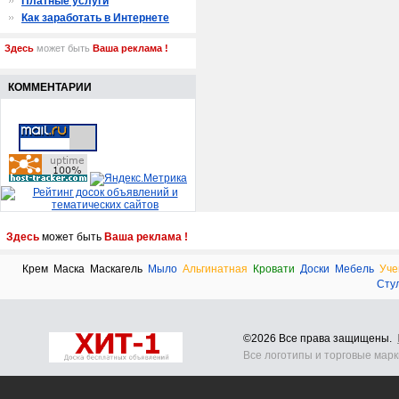
Платные услуги
Как заработать в Интернете
Здесь
может быть
Ваша реклама !
КОММЕНТАРИИ
Здесь
может быть
Ваша реклама !
Крем
Маска
Маскагель
Мыло
Альгинатная
Кровати
Доски
Мебель
Уче
Сту
©2026 Все права защищены.
Все логотипы и торговые мар