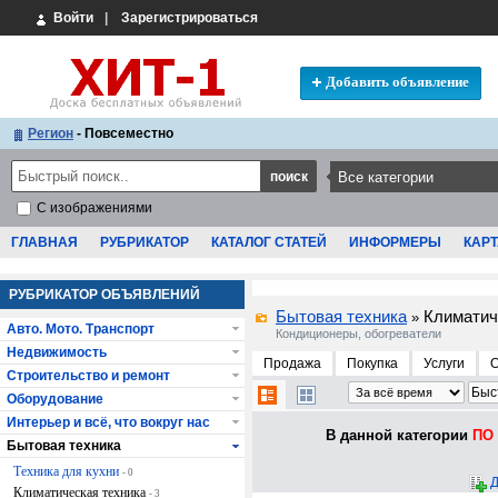
Войти
|
Зарегистрироваться
Добавить объявление
Регион
- Повсеместно
С изображениями
ГЛАВНАЯ
РУБРИКАТОР
КАТАЛОГ СТАТЕЙ
ИНФОРМЕРЫ
КАРТ
РУБРИКАТОР ОБЪЯВЛЕНИЙ
Бытовая техника
Климатич
»
Авто. Мото. Транспорт
Кондиционеры, обогреватели
Недвижимость
Продажа
Покупка
Услуги
Строительство и ремонт
Оборудование
Интерьер и всё, что вокруг нас
В данной категории
ПО 
Бытовая техника
Техника для кухни
- 0
Д
Климатическая техника
- 3