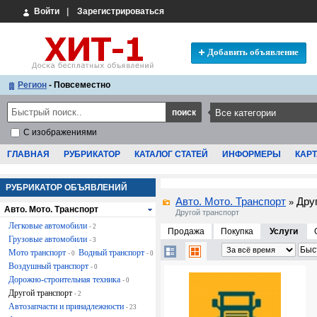
Войти
|
Зарегистрироваться
Добавить объявление
Регион
- Повсеместно
С изображениями
ГЛАВНАЯ
РУБРИКАТОР
КАТАЛОГ СТАТЕЙ
ИНФОРМЕРЫ
КАРТ
РУБРИКАТОР ОБЪЯВЛЕНИЙ
Авто. Мото. Транспорт
Дру
»
Авто. Мото. Транспорт
Другой транспорт
Легковые автомобили
- 2
Продажа
Покупка
Услуги
Грузовые автомобили
- 3
Мото транспорт
Водный транспорт
- 0
- 0
Воздушный транспорт
- 0
Дорожно-строительная техника
- 0
Другой транспорт
- 2
Автозапчасти и принадлежности
- 23