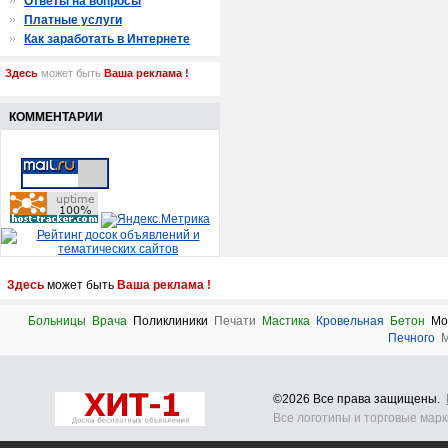
Ответы на вопросы
Платные услуги
Как заработать в Интернете
Здесь
может быть
Ваша реклама !
КОММЕНТАРИИ
Здесь
может быть
Ваша реклама !
Больницы
Врача
Поликлиники
Печати
Мастика
Кровельная
Бетон
Мо
Печного
М
©2026 Все права защищены.
Все логотипы и торговые мар