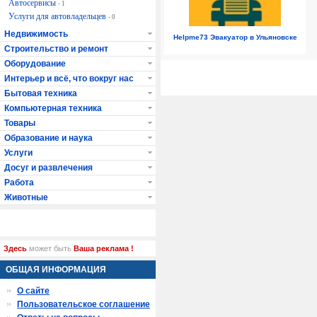
Автосервисы
- 1
Услуги для автовладельцев
- 0
Недвижимость
Helpme73 Эвакуатор в Ульяновске
Строительство и ремонт
Оборудование
Интерьер и всё, что вокруг нас
Бытовая техника
Компьютерная техника
Товары
Образование и наука
Услуги
Досуг и развлечения
Работа
Животные
Здесь
может быть
Ваша реклама !
ОБЩАЯ ИНФОРМАЦИЯ
О сайте
Пользовательское соглашение