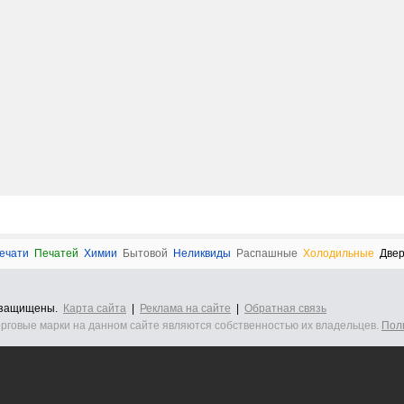
ечати
Печатей
Химии
Бытовой
Неликвиды
Распашные
Холодильные
Две
а защищены.
Карта сайта
|
Реклама на сайте
|
Обратная связь
орговые марки на данном сайте являются собственностью их владельцев.
Пол