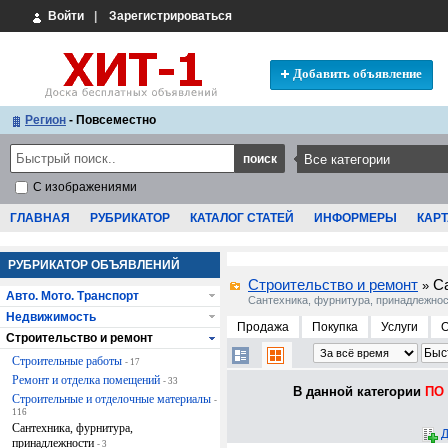
Войти
|
Зарегистрироваться
Добавить объявление
Регион
- Повсеместно
С изображениями
ГЛАВНАЯ
РУБРИКАТОР
КАТАЛОГ СТАТЕЙ
ИНФОРМЕРЫ
КАРТ
РУБРИКАТОР ОБЪЯВЛЕНИЙ
Строительство и ремонт
С
»
Авто. Мото. Транспорт
Сантехника, фурнитура, принадлежно
Недвижимость
Продажа
Покупка
Услуги
Строительство и ремонт
Строительные работы
- 17
Ремонт и отделка помещений
- 33
В данной категории
ПО 
Строительные и отделочные материалы
-
116
Сантехника, фурнитура,
Д
принадлежности
- 3