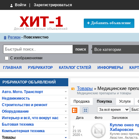
Войти
|
Зарегистрироваться
Добавить объявление
Регион
- Повсеместно
С изображениями
ГЛАВНАЯ
РУБРИКАТОР
КАТАЛОГ СТАТЕЙ
ИНФОРМЕРЫ
КАРТ
РУБРИКАТОР ОБЪЯВЛЕНИЙ
Товары
Медицинские преп
»
Авто. Мото. Транспорт
Медицинские препараты и товары
Недвижимость
Продажа
Покупка
Услуги
Строительство и ремонт
Оборудование
Интерьер и всё, что вокруг нас
Дата
Фото
Заголовок
Бытовая техника
Куплю онко пр
7
Хабаровске
Компьютерная техника
21:15
Куплю онко препа
2020 г.
Товары
Авастин, Акласта, 