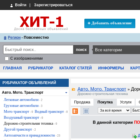
Войти
|
Зарегистрироваться
Добавить объявление
Регион
- Повсеместно
С изображениями
ГЛАВНАЯ
РУБРИКАТОР
КАТАЛОГ СТАТЕЙ
ИНФОРМЕРЫ
КАРТ
РУБРИКАТОР ОБЪЯВЛЕНИЙ
Авто. Мото. Транспорт
Дор
»
Авто. Мото. Транспорт
Дорожно-строительная техника
Легковые автомобили
- 2
Продажа
Покупка
Услуги
Грузовые автомобили
- 3
Мото транспорт
Водный транспорт
- 0
- 0
Воздушный транспорт
- 0
В данной категории
ПО 
Дорожно-строительная техника
- 0
Другой транспорт
- 2
Автозапчасти и принадлежности
Д
- 23