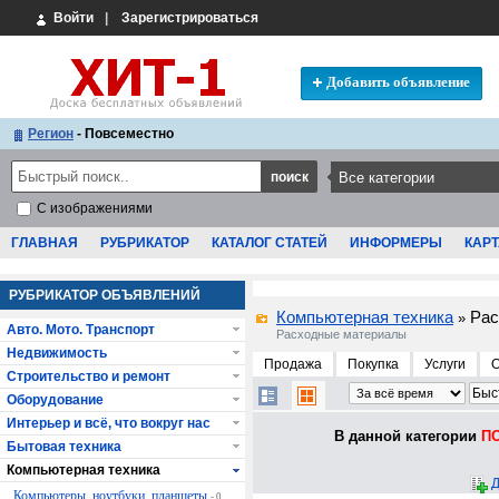
Войти
|
Зарегистрироваться
Добавить объявление
Регион
- Повсеместно
С изображениями
ГЛАВНАЯ
РУБРИКАТОР
КАТАЛОГ СТАТЕЙ
ИНФОРМЕРЫ
КАРТ
РУБРИКАТОР ОБЪЯВЛЕНИЙ
Компьютерная техника
Рас
»
Авто. Мото. Транспорт
Расходные материалы
Недвижимость
Продажа
Покупка
Услуги
Строительство и ремонт
Оборудование
Интерьер и всё, что вокруг нас
В данной категории
ПО
Бытовая техника
Компьютерная техника
Д
Компьютеры, ноутбуки, планшеты
- 0