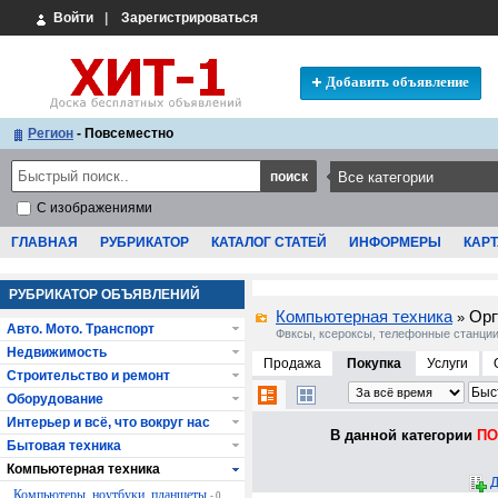
Войти
|
Зарегистрироваться
Добавить объявление
Регион
- Повсеместно
С изображениями
ГЛАВНАЯ
РУБРИКАТОР
КАТАЛОГ СТАТЕЙ
ИНФОРМЕРЫ
КАРТ
РУБРИКАТОР ОБЪЯВЛЕНИЙ
Компьютерная техника
Орг
»
Авто. Мото. Транспорт
Фвксы, ксероксы, телефонные станции
Недвижимость
Продажа
Покупка
Услуги
Строительство и ремонт
Оборудование
Интерьер и всё, что вокруг нас
В данной категории
ПО 
Бытовая техника
Компьютерная техника
Д
Компьютеры, ноутбуки, планшеты
- 0