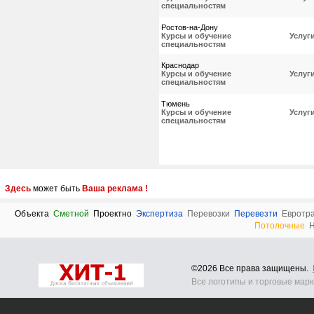
специальностям
Ростов-на-Дону
Курсы и обучение
Услуг
специальностям
Краснодар
Курсы и обучение
Услуг
специальностям
Тюмень
Курсы и обучение
Услуг
специальностям
Здесь
может быть
Ваша реклама !
Объекта
Сметной
Проектно
Экспертиза
Перевозки
Перевезти
Евротр
Потолочные
Н
©2026 Все права защищены.
Все логотипы и торговые мар