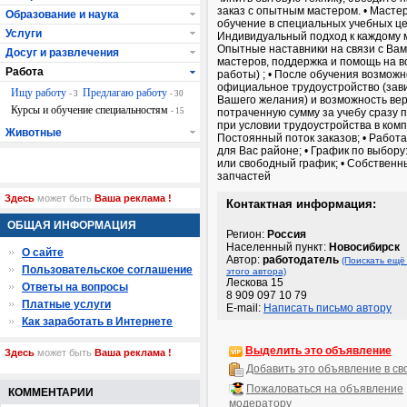
заказ с опытным мастером. • Масте
Образование и наука
обучение в специальных учебных це
Услуги
Индивидуальный подход к каждому м
Опытные наставники на связи с Вами
Досуг и развлечения
мастеров, поддержка и помощь на в
Работа
работы) ; • После обучения возможн
официальное трудоустройство (зави
Ищу работу
Предлагаю работу
- 3
- 30
Вашего желания) и возможность ве
Курсы и обучение специальностям
- 15
потраченную сумму за учебу сразу п
при условии трудоустройства в комп
Животные
Постоянный поток заказов; • Работа
для Вас районе; • График по выбору: 5
или свободный график; • Собственн
запчастей
Здесь
может быть
Ваша реклама !
Контактная информация:
ОБЩАЯ ИНФОРМАЦИЯ
Регион:
Россия
Населенный пункт:
Новосибирск
О сайте
Автор:
работодатель
(Поискать ещё
Пользовательское соглашение
этого автора)
Лескова 15
Ответы на вопросы
8 909 097 10 79
Платные услуги
E-mail:
Написать письмо автору
Как заработать в Интернете
Выделить это объявление
Здесь
может быть
Ваша реклама !
Добавить это объявление в св
Пожаловаться на объявление
КОММЕНТАРИИ
модератору