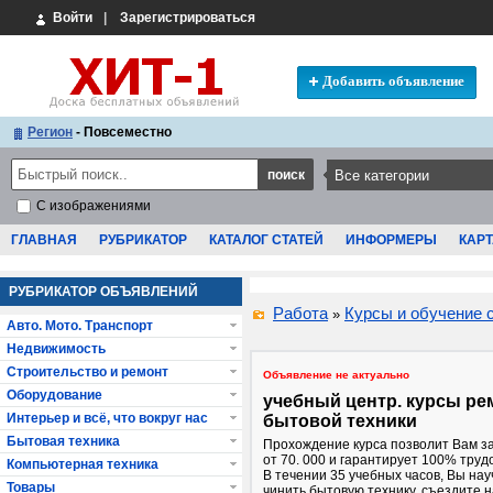
Войти
|
Зарегистрироваться
Добавить объявление
Регион
- Повсеместно
С изображениями
ГЛАВНАЯ
РУБРИКАТОР
КАТАЛОГ СТАТЕЙ
ИНФОРМЕРЫ
КАРТ
РУБРИКАТОР ОБЪЯВЛЕНИЙ
Работа
Курсы и обучение 
»
Авто. Мото. Транспорт
Недвижимость
Строительство и ремонт
Объявление не актуально
Оборудование
учебный центр. курсы ре
Интерьер и всё, что вокруг нас
бытовой техники
Бытовая техника
Прохождение курса позволит Вам з
от 70. 000 и гарантирует 100% труд
Компьютерная техника
В течении 35 учебных часов, Вы нау
Товары
чинить бытовую технику, съездите 