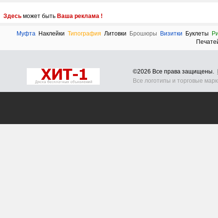
Здесь
может быть
Ваша реклама !
Муфта
Наклейки
Типография
Литовки
Брошюры
Визитки
Буклеты
Р
Печате
©2026 Все права защищены.
Все логотипы и торговые мар