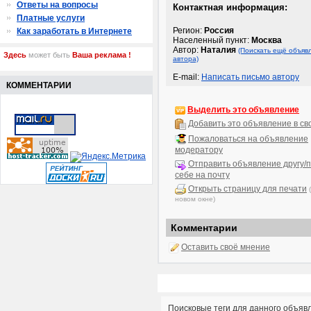
Ответы на вопросы
Контактная информация:
Платные услуги
Регион:
Россия
Как заработать в Интернете
Населенный пункт:
Москва
Автор:
Наталия
(Поискать ещё объяв
Здесь
может быть
Ваша реклама !
автора)
E-mail:
Написать письмо автору
КОММЕНТАРИИ
Выделить это объявление
Добавить это объявление в св
Пожаловаться на объявление
модератору
Отправить объявление другу/п
себе на почту
Открыть страницу для печати
новом окне)
Комментарии
Оставить своё мнение
Поисковые теги для данного объяв