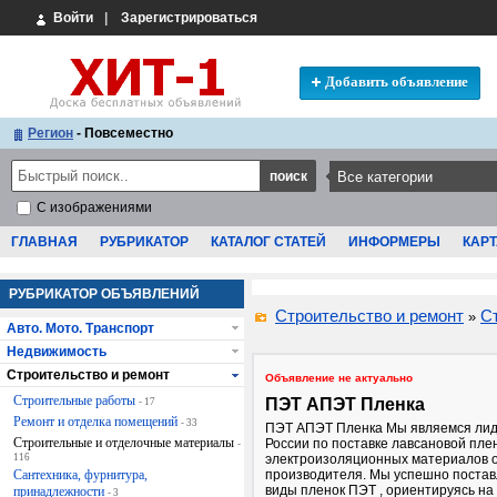
Войти
|
Зарегистрироваться
Добавить объявление
Регион
- Повсеместно
С изображениями
ГЛАВНАЯ
РУБРИКАТОР
КАТАЛОГ СТАТЕЙ
ИНФОРМЕРЫ
КАРТ
РУБРИКАТОР ОБЪЯВЛЕНИЙ
Строительство и ремонт
С
»
Авто. Мото. Транспорт
Недвижимость
Строительство и ремонт
Объявление не актуально
Строительные работы
ПЭТ АПЭТ Пленка
- 17
Ремонт и отделка помещений
- 33
ПЭТ АПЭТ Пленка Мы являемся лид
Строительные и отделочные материалы
России по поставке лавсановой пле
-
116
электроизоляционных материалов 
Сантехника, фурнитура,
производителя. Мы успешно постав
виды пленок ПЭТ , ориентируясь на
принадлежности
- 3