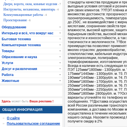
стандарты качества продукции и пр
Двери, ворота, окна, кованые изделия
- 7
выгодные условия оптовой и рознич
Инструметы, механизмы, инвентарь
- 4
для своих клиентов. ??ПЭТ плёнка 
множество достоинств: прозрачност
Коммуникационные работы
- 4
газонепроницаемость, температура
Проектирование
- 6
до 250С. не взаимодействие с жир
кислотами, сохранении свойств пр
Оборудование
влажности, высокой адгезии, защит
Интерьер и всё, что вокруг нас
барьерным свойства, высокой меха
прочности и износостойкости, а так
Бытовая техника
токсичности и экологичности. ??Все
Компьютерная техника
преимущества позволяют применять
многих отраслях: деревообработке,
Товары
стеклопластики, кабельная индустр
Образование и наука
электроизоляции, полиграфии,
термоформовании, изготовление упа
Услуги
Всегда в наличии есть следующая пл
Досуг и развлечения
ПЭТ 125мкм*1800мм - 1300руб/п. м. 
175мкм*1440мм - 1300руб/п. м. ?3. 
Работа
190мкм*1440мм - 1300руб/п. м. ?4. 
Животные
190мкм*1800мм - 1700руб/п. м. ?5. 
250мкм*1440мм - 1850руб/п. м. ?6. 
350мкм*1440мм - 2250руб/п. м. ?7. 
350мкм*1800мм- 2800руб/п. м. ??О
варианты уточняйте по телефону ил
Здесь
может быть
Ваша реклама !
сообщениях. ??Доставка осуществл
всей России различными транспор
компаниями, а доставка по Москве 
ОБЩАЯ ИНФОРМАЦИЯ
осуществлена в течении нескольких 
нашего склада. Назовите промокод 
О сайте
получите скидку в 2%
Пользовательское соглашение