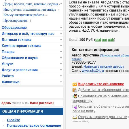
Если вы не знаете, что делать с ст
Двери, ворота, окна, кованые изделия
- 7
просроченными ЛКМ у которой выше
Инструметы, механизмы, инвентарь
- 4
годности не торопитесь сдавать их 
утилизацию, позвоните нам и спец
Коммуникационные работы
- 4
нашей компании помогут решить ва
Проектирование
- 6
образовавшимися у вас неликвидам
рассмотреть любые предложения, с
Оборудование
оплата НДС, УСН, наличными.
Интерьер и всё, что вокруг нас
Бытовая техника
Цена:
100 Руб.
(
usd
eur
uah
)
Компьютерная техника
Контактная информация:
Товары
Автор:
Кристина
(Поискать ещё объяв
Образование и наука
автора)
+79638549177
Услуги
E-mail:
Написать письмо автору
Досуг и развлечения
Сайт:
www.phx24.ru
Переходов на сай
Работа
Животные
Выделить это объявление
Добавить это объявление в св
Пожаловаться на объявление
модератору
Здесь
может быть
Ваша реклама !
Отправить объявление другу/п
себе на почту
ОБЩАЯ ИНФОРМАЦИЯ
Открыть страницу для печати
О сайте
новом окне)
Пользовательское соглашение