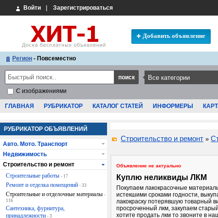
Войти
|
Зарегистрироваться
Добавить объявление
Регион
- Повсеместно
С изображениями
ГЛАВНАЯ
РУБРИКАТОР
КАТАЛОГ СТАТЕЙ
ИНФОРМЕРЫ
КАРТ
РУБРИКАТОР ОБЪЯВЛЕНИЙ
Строительство и ремонт
С
»
Авто. Мото. Транспорт
Недвижимость
Строительство и ремонт
Объявление не актуально
Строительные работы
Куплю неликвиды ЛКМ
- 17
Ремонт и отделка помещений
- 33
Покупаем лакокрасочные материал
Строительные и отделочные материалы
истекшими сроками годности, выкуп
-
116
лакокраску потерявшую товарный ви
Сантехника, фурнитура,
просроченный лкм, закупаем старый
хотите продать лкм то звоните в на
принадлежности
- 3