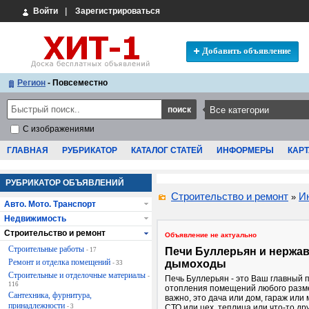
Войти
|
Зарегистрироваться
Добавить объявление
Регион
- Повсеместно
С изображениями
ГЛАВНАЯ
РУБРИКАТОР
КАТАЛОГ СТАТЕЙ
ИНФОРМЕРЫ
КАРТ
РУБРИКАТОР ОБЪЯВЛЕНИЙ
Строительство и ремонт
И
»
Авто. Мото. Транспорт
Недвижимость
Строительство и ремонт
Объявление не актуально
Строительные работы
Печи Буллерьян и нержа
- 17
Ремонт и отделка помещений
дымоходы
- 33
Строительные и отделочные материалы
-
Печь Буллерьян - это Ваш главный 
116
отопления помещений любого разме
Сантехника, фурнитура,
важно, это дача или дом, гараж или 
принадлежности
- 3
СТО или цех, теплица или что-то друг