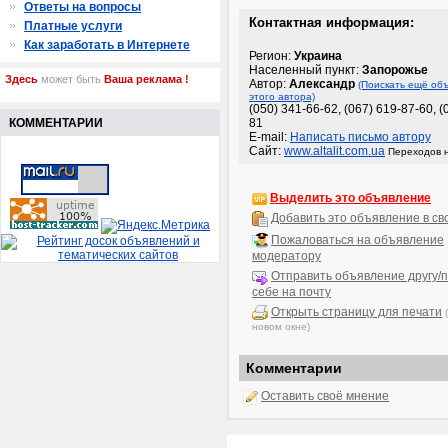
Ответы на вопросы
Контактная информация:
Платные услуги
Как заработать в Интернете
Регион:
Украина
Населенный пункт:
Запорожье
Здесь
может быть
Ваша реклама !
Автор:
Александр
(Поискать ещё об
этого автора)
(050) 341-66-62, (067) 619-87-60, (
КОММЕНТАРИИ
81
E-mail:
Написать письмо автору
Сайт:
www.altalit.com.ua
Переходов н
Выделить это объявление
Добавить это объявление в св
Пожаловаться на объявление
модератору
Отправить объявление другу/п
себе на почту
Открыть страницу для печати
новом окне)
Комментарии
Оставить своё мнение