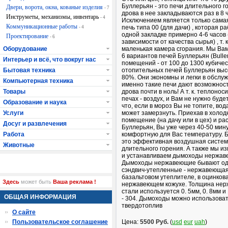
Буллерьян - это печи длительного г
Двери, ворота, окна, кованые изделия
- 7
дрова в нее закладываются раз в 8 
Инструметы, механизмы, инвентарь
- 4
Исключением является только сама
Коммуникационные работы
печь типа 00 (для дачи) , которая р
- 4
одной закладке примерно 4-6 часов 
Проектирование
- 6
зависимости от качества сырья) , т. к
Оборудование
маленькая камера сгорания. Мы Ва
6 вариантов печей Буллерьян (Bulle
Интерьер и всё, что вокруг нас
помещений - от 100 до 1300 кубичес
Бытовая техника
отопительных печей Буллерьян высо
80%. Они экономны и легки в обслу
Компьютерная техника
именно такие печи дают возможност
Товары
дрова почти в ноль! А т. к. теплонос
печах - воздух, и Вам не нужно буд
Образование и наука
что, если в мороз Вы не топите, вод
Услуги
может замерзнуть. Приехав в холод
помещение (на дачу или в цех) и ра
Досуг и развлечения
Буллерьян, Вы уже через 40-50 мин
Работа
комфортную для Вас температуру. Б
это эффективная воздушная систе
Животные
длительного горения. А также мы и
и устанавливаем дымоходы нержав
Дымоходы нержавеющие бывают од
сэндвич-утепленные - нержавеющая
базальтовом утеплителе, в оцинков
Здесь
может быть
Ваша реклама !
нержавеющем кожухе. Толщина не
стали используется 0. 5мм, 0. 8мм и
ОБЩАЯ ИНФОРМАЦИЯ
- 304. Дымоходы можно использоват
твердотоплив
О сайте
Пользовательское соглашение
Цена:
5500 Руб.
(
usd
eur
uah
)