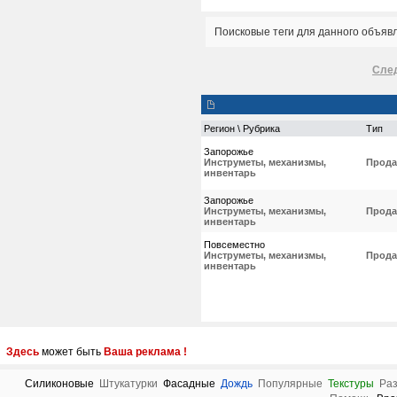
Поисковые теги для данного объяв
Сле
Регион \ Рубрика
Тип
Запорожье
Инструметы, механизмы,
Прода
инвентарь
Запорожье
Инструметы, механизмы,
Прода
инвентарь
Повсеместно
Инструметы, механизмы,
Прода
инвентарь
Здесь
может быть
Ваша реклама !
Силиконовые
Штукатурки
Фасадные
Дождь
Популярные
Текстуры
Ра