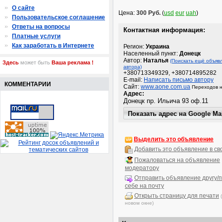
О сайте
Цена:
300 Руб.
(
usd
eur
uah
)
Пользовательское соглашение
Ответы на вопросы
Контактная информация:
Платные услуги
Как заработать в Интернете
Регион:
Украина
Населенный пункт:
Донецк
Автор:
Наталья
(Поискать ещё объяв
Здесь
может быть
Ваша реклама !
автора)
+380713349329, +380714895282
E-mail:
Написать письмо автору
КОММЕНТАРИИ
Сайт:
www.aone.com.ua
Переходов н
Адрес:
Выделить это объявление
Добавить это объявление в св
Пожаловаться на объявление
модератору
Отправить объявление другу/п
себе на почту
Открыть страницу для печати
новом окне)