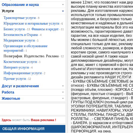
менее 12лет, что позволяет нам де
Образование и наука
высокую планку качества изготовле
рекламы. Для изготовления наружн
Услуги
используется только промышленно
Транспортные услуги
- 9
оборудование, и безусловно только
качественные и надёжные в дальн
Юридические и нотариальные услуги
- 6
эксплуатации материалы Всё это на
Бизнес услуги
Финансы и кредит
- 13
- 11
возможность, гарантированно дават
Безопасность и Охрана
- 4
гарантии, на все наши изделия, без
Мы можем с большой лёгкостью, изг
Медицинские услуги
- 5
специально только для вас, реклам
Организация и обслуживание
любой сложности, размеров, и форм
мероприятий
- 1
короткие сроки, самого наилучшего к
Полиграфия. Издательство. Реклама
самой низкой цене! А также наши
- 12
дипломированные дизайнеры, могут
Косметические услуги
- 1
для вас, макет с привязкой к фото в
Интернет-услуги
- 4
объекта! Изготовление и монтаж, Н
Информационные услуги
рекламы у нас производится строго
- 2
дизайн регламента НАШИ УСЛУГИ
Прочие услуги
- 52
- БУКВЫ ОБЪЁМНЫЕ СВЕТОВЫЕ (ко
относе) - БУКВЫ ОБЪЁМНЫЕ НЕ 
Досуг и развлечения
(псевдо объём, плоские) - КОРОБ
Работа
(фигурные, простые стандарт) - В
(растровые, фигурные, стандарт) 
Животные
ГРУПЫ ПОД КЛЮЧ (полный цикл раб
УГОЛКИ ПОТРЕБИТЕЛЯ, ТАБЛИКИ,
РЕЖИМНИКИ, НАВИГАТОРЫ, УКАЗАТ
СТЕЛЛЫ, ПИЛОНЫ, ПАНДУСЫ, ДВЕ
РОЛЛЕТЫ. . - СВЕТОВАЯ ПАНЕЛЬ 
Здесь
может быть
Ваша реклама !
- БАНЕРА. (с каркасом и отбортовко
(ШИРОКОФОРМАТНАЯ, ИНТЕРЬЕР
ОБЩАЯ ИНФОРМАЦИЯ
ПЕРФОРАЦИЯ. на окна.