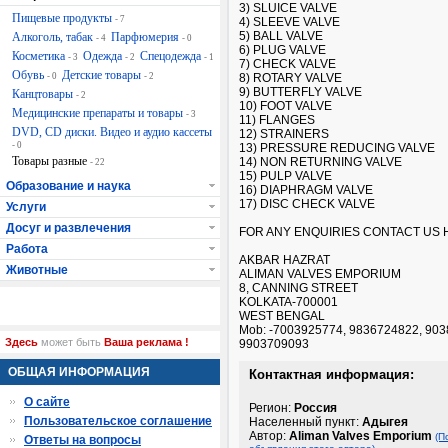
3) SLUICE VALVE
Пищевые продукты
- 7
4) SLEEVE VALVE
5) BALL VALVE
Алкоголь, табак
Парфюмерия
- 4
- 0
6) PLUG VALVE
Косметика
Одежда
Спецодежда
- 3
- 2
- 1
7) CHECK VALVE
Обувь
Детские товары
- 0
- 2
8) ROTARY VALVE
9) BUTTERFLY VALVE
Канцтовары
- 2
10) FOOT VALVE
Медицинские препараты и товары
- 3
11) FLANGES
DVD, CD диски. Видео и аудио кассеты
12) STRAINERS
- 0
13) PRESSURE REDUCING VALVE
Товары разные
14) NON RETURNING VALVE
- 22
15) PULP VALVE
Образование и наука
16) DIAPHRAGM VALVE
17) DISC CHECK VALVE
Услуги
Досуг и развлечения
FOR ANY ENQUIRIES CONTACT US H
Работа
AKBAR HAZRAT
Животные
ALIMAN VALVES EMPORIUM
8, CANNING STREET
KOLKATA-700001
WEST BENGAL
Mob: -7003925774, 9836724822, 903
Здесь
может быть
Ваша реклама !
9903709093
ОБЩАЯ ИНФОРМАЦИЯ
Контактная информация:
О сайте
Регион:
Россия
Пользовательское соглашение
Населенный пункт:
Адыгея
Автор:
Aliman Valves Emporium
(П
Ответы на вопросы