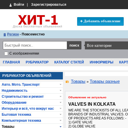
Войти
|
Зарегистрироваться
Добавить объявление
Регион
- Повсеместно
С изображениями
ГЛАВНАЯ
РУБРИКАТОР
КАТАЛОГ СТАТЕЙ
ИНФОРМЕРЫ
КАРТ
РУБРИКАТОР ОБЪЯВЛЕНИЙ
Товары
Товары разные
»
Авто. Мото. Транспорт
Недвижимость
Строительство и ремонт
Объявление не актуально
Оборудование
VALVES IN KOLKATA
Интерьер и всё, что вокруг нас
WE ARE THE STOCKISTS OF ALL LE
BRANDS OF INDUSTRIAL VALVES. 
Бытовая техника
OF PRODUCTS ARE AS FOLLOWS: -
Компьютерная техника
1) GATE VALVE
2) GLOBE VALVE
Товары