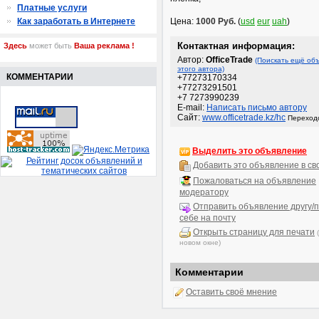
Платные услуги
Как заработать в Интернете
Цена:
1000 Руб.
(
usd
eur
uah
)
Контактная информация:
Здесь
может быть
Ваша реклама !
Автор:
OfficeTrade
(Поискать ещё об
этого автора)
КОММЕНТАРИИ
+77273170334
+77273291501
+7 7273990239
E-mail:
Написать письмо автору
Сайт:
www.officetrade.kz/hc
Переходо
Выделить это объявление
Добавить это объявление в св
Пожаловаться на объявление
модератору
Отправить объявление другу/п
себе на почту
Открыть страницу для печати
новом окне)
Комментарии
Оставить своё мнение