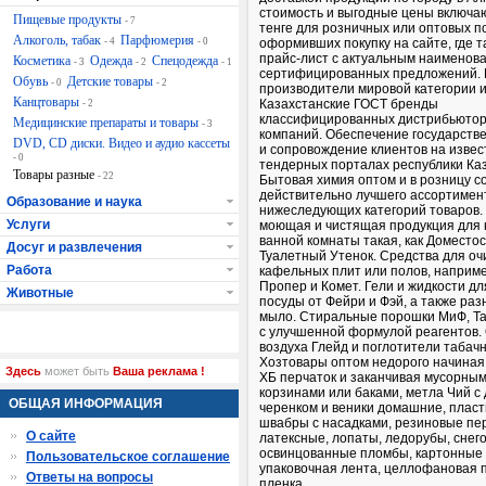
стоимость и выгодные цены включ
Пищевые продукты
- 7
тенге для розничных или оптовых 
Алкоголь, табак
Парфюмерия
- 4
- 0
оформивших покупку на сайте, где 
прайс-лист с актуальным наименов
Косметика
Одежда
Спецодежда
- 3
- 2
- 1
сертифицированных предложений.
Обувь
Детские товары
- 0
- 2
производители мировой категории 
Канцтовары
Казахстанские ГОСТ бренды
- 2
классифицированных дистрибьютор
Медицинские препараты и товары
- 3
компаний. Обеспечение государстве
DVD, CD диски. Видео и аудио кассеты
и сопровождение клиентов на изве
- 0
тендерных порталах республики Каз
Товары разные
- 22
Бытовая химия оптом и в розницу с
действительно лучшего ассортимен
Образование и наука
нижеследующих категорий товаров
Услуги
моющая и чистящая продукция для 
ванной комнаты такая, как Доместос
Досуг и развлечения
Туалетный Утенок. Средства для оч
Работа
кафельных плит или полов, наприм
Пропер и Комет. Гели и жидкости д
Животные
посуды от Фейри и Фэй, а также ра
мыло. Стиральные порошки МиФ, Та
с улучшенной формулой реагентов.
воздуха Глейд и поглотители табачн
Хозтовары оптом недорого начиная
Здесь
может быть
Ваша реклама !
ХБ перчаток и заканчивая мусорным
корзинами или баками, метла Чий 
ОБЩАЯ ИНФОРМАЦИЯ
черенком и веники домашние, плас
швабры с насадками, резиновые пе
О сайте
латексные, лопаты, ледорубы, снег
освинцованные пломбы, картонные 
Пользовательское соглашение
упаковочная лента, целлофановая
Ответы на вопросы
пленка,