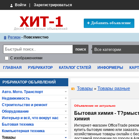
Войти
|
Зарегистрироваться
Добавить объявление
Регион
- Повсеместно
С изображениями
ГЛАВНАЯ
РУБРИКАТОР
КАТАЛОГ СТАТЕЙ
ИНФОРМЕРЫ
КАРТ
РУБРИКАТОР ОБЪЯВЛЕНИЙ
Товары
Товары разные
»
Авто. Мото. Транспорт
Недвижимость
Строительство и ремонт
Объявление не актуально
Оборудование
Бытовая химия - Т?рмыс
Интерьер и всё, что вокруг нас
химия
Бытовая техника
Интернет-магазин OfficeTrade реко
купить бытовую химию или заказать
Компьютерная техника
хозяйственные товары онлайн с бе
Товары
доставкой продукции по городу в А