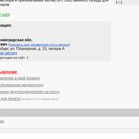
месяцев и оригинальные запчасти с собственного склада для
1 / 1
боров.
r
uah
)
мация:
нинградская обл.
евич
(Поискать ещё объявления этого автора)
рбург, ул. Планерная, д. 15, литера А
мо автору
реходов на сайт: 1
ъявление
явление в свой блокнот
 объявление модератору
ение другу/подруге/себе на почту
 для печати
(откроется в новом окне)
ние