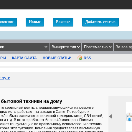
явление
Новые
Важные
Добавить статью
ЕРЫ
КАРТА САЙТА
НОВЫЕ СТАТЬИ
RSS
слуги
 бытовой техники на дому
то сервисный центр, специализирующийся на ремонте
циалисты работают на выезде в Санкт-Петербурге и
. «ЛенБыт» занимается починкой холодильников, СВЧ-печей,
 и т. д. В штате работает более 40 мастеров. Помимо
вляют консультацию по правильному использованию техники
 срока эксплуатации. Компания предоставляет письменную