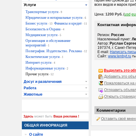
гарантию сроком до 12 
всех видов и марок при
Услуги
Транспортные услуги
- 9
Цена:
1200 Руб.
(
usd
eu
Юридические и нотариальные услуги
- 6
Бизнес услуги
Финансы и кредит
- 13
- 11
Контактная инфор
Безопасность и Охрана
- 4
Медицинские услуги
Регион:
Россия
- 5
Населенный пункт:
Ле
Организация и обслуживание
Автор:
Руслан Серге
мероприятий
- 1
197374, г. Санкт-Пете
Полиграфия. Издательство. Реклама
- 12
E-mail:
Написать пись
Сайт:
www.lenbyt.ru
Косметические услуги
Пе
- 1
Интернет-услуги
- 4
Информационные услуги
- 2
Выделить это об
Прочие услуги
- 52
Добавить это объ
Досуг и развлечения
Пожаловаться на
Работа
Отправить объявл
Животные
Открыть страницу
Комментарии
Здесь
может быть
Ваша реклама !
Оставить своё мне
ОБЩАЯ ИНФОРМАЦИЯ
О сайте