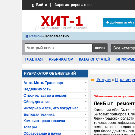
Войти
|
Зарегистрироваться
Добавить объ
Регион
- Повсеместно
ГЛАВНАЯ
РУБРИКАТОР
КАТАЛОГ СТАТЕЙ
ИНФОРМ
РУБРИКАТОР ОБЪЯВЛЕНИЙ
Услуги
Прочие у
»
Авто. Мото. Транспорт
Недвижимость
Строительство и ремонт
Объявление не актуально
Оборудование
ЛенБыт - ремонт
Интерьер и всё, что вокруг нас
Компания «ЛенБыт» – э
бытовых приборов. Спе
Бытовая техника
Ленинградской области
Компьютерная техника
телевизоров, кофемашин
ремонта, они предоста
Товары
для более длительного
Образование и наука