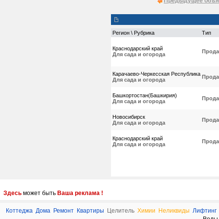
Предыдущее объя
Регион \ Рубрика
Тип
Краснодарский край
Прода
Для сада и огорода
Карачаево-Черкесская Республика
Прода
Для сада и огорода
Башкортостан(Башкирия)
Прода
Для сада и огорода
Новосибирск
Прода
Для сада и огорода
Краснодарский край
Прода
Для сада и огорода
Здесь
может быть
Ваша реклама !
Коттеджа
Дома
Ремонт
Квартиры
Целитель
Химии
Неликвиды
Лифтинг