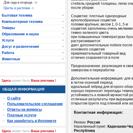
Для сада и огорода
- 36
стебель средней толщины, легко о
после уборки
Цветы и растения
- 0
Бытовая техника
Соцветие: плотные однородные
куполообразные соцветия
Компьютерная техника
головки крупные, весом 1, 0-1, 5 кг
Товары
соцветия заполнены очень мелкими
темно-зеленого цвета
Образование и наука
при повышенных температурах бус
Услуги
растрескиваются
дает дополнительные побеги после
Досуг и развлечения
основного соцветия
Работа
привлекательный товарный вид
отлично сохраняется в поле
Животные
Предназначение: реализация в све
заморозка и переработка
Дополнительная информация: для
Здесь
может быть
Ваша реклама !
в летне-осенний период
идеальный гибрид для второго обор
ОБЩАЯ ИНФОРМАЦИЯ
хорошо переносит перепады темпе
устойчивость к ложной мучнистой р
О сайте
отличные результаты при выращива
открытом грунте под пленкой или а
Пользовательское соглашение
Ответы на вопросы
Контактная информация:
Платные услуги
Как заработать в Интернете
Регион:
Россия
Населенный пункт:
Карачаево-Че
Республика
Здесь
может быть
Ваша реклама !