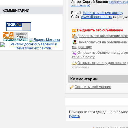
Автор:
Сергей Волков
(Поискать ещ
этого автора)
КОММЕНТАРИИ
E-mail:
Написать письмо автору
Сайт:
www.kitanoseeds.ru
Переходов
Выделить это объявление
Добавить это объявление в св
Пожаловаться на объявление
модератору
Отправить объявление другу/п
себе на почту
Открыть страницу для печати
новом окне)
Комментарии
Оставить своё мнение
Поисковые теги для данного объяв
купить