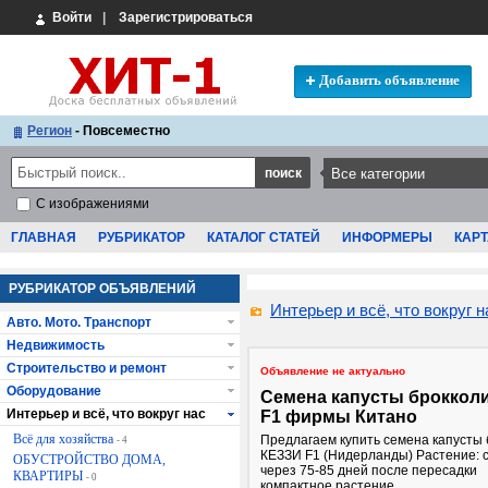
Войти
|
Зарегистрироваться
Добавить объявление
Регион
- Повсеместно
С изображениями
ГЛАВНАЯ
РУБРИКАТОР
КАТАЛОГ СТАТЕЙ
ИНФОРМЕРЫ
КАРТ
РУБРИКАТОР ОБЪЯВЛЕНИЙ
Интерьер и всё, что вокруг н
Авто. Мото. Транспорт
Недвижимость
Строительство и ремонт
Объявление не актуально
Оборудование
Семена капусты броккол
Интерьер и всё, что вокруг нас
F1 фирмы Китано
Всё для хозяйства
Предлагаем купить семена капусты 
- 4
КЕЗЗИ F1 (Нидерланды) Растение: 
ОБУСТРОЙСТВО ДОМА,
через 75-85 дней после пересадки
КВАРТИРЫ
- 0
компактное растение