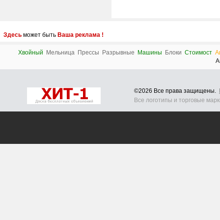
Здесь
может быть
Ваша реклама !
Хвойный
Мельница
Прессы
Разрывные
Машины
Блоки
Стоимост
А
А
©2026 Все права защищены.
Все логотипы и торговые мар