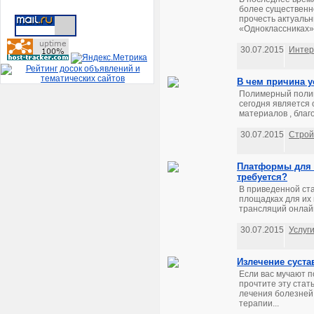
более существенно
прочесть актуальн
«Одноклассниках» 
30.07.2015
Интер
В чем причина у
Полимерный полик
сегодня является
материалов , благ
30.07.2015
Стро
Платформы для в
требуется?
В приведенной ста
площадках для их
трансляций онлайн
30.07.2015
Услуг
Излечение суста
Если вас мучают п
прочтите эту стат
лечения болезней
терапии...