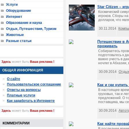
Услуги
Star Citizen – и
Оборудование
Космический симу
игроков. Сборы на
Интернет
долларов, что явл
Образование и наука
30.11.2014
Компь
Отдых, Путешествия, Туризм
Животные
Разные статьи
Путешествие в А
проживать
Собираетесь пров
подготовьтесь к д
важно учесть в да
Здесь
может быть
Ваша реклама !
ночлег в Абхазии, 
ОБЩАЯ ИНФОРМАЦИЯ
30.09.2014
Отдых
О сайте
Пользовательское соглашение
Как и где купит
Ответы на вопросы
В настоящее время
грузовых, так и л
Платные услуги
предложений. О то
Как заработать в Интернете
поставщика, мы се
30.09.2014
Автот
Здесь
может быть
Ваша реклама !
КОММЕНТАРИИ
Как найти прова
В последнее врем