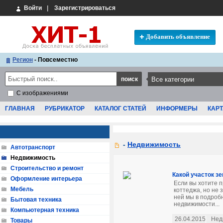
Войти
|
Зарегистрироваться
Добавить объявление
Регион
- Повсеместно
С изображениями
ГЛАВНАЯ
РУБРИКАТОР
КАТАЛОГ СТАТЕЙ
ИНФОРМЕРЫ
КАРТ
-
Недвижимость
Автотранспорт
Недвижимость
Строительство и ремонт
Какой участок з
Оформление интерьера
Если вы хотите 
Мебель
коттеджа, но не 
ней мы в подроб
Бытовая техника
недвижимости...
Компьютерная техника
26.04.2015
Нед
Товары