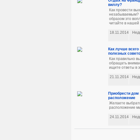
Отдых на Францу
виллу?
Как провести вы
незабываемым? Н
образом это вопл
читайте в нашей 
18.11.2014
Нед
Как лучше всего
полезных совет
Как правильно в
обращать вниман
ищите ответы в э
21.11.2014
Нед
Приобрести дом 
расположение
Желаете выбрать
расположение мы 
24.11.2014
Нед