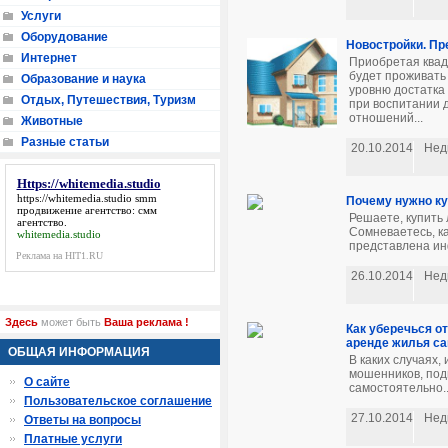
Услуги
Оборудование
Новостройки. П
Интернет
Приобретая квад
будет проживать
Образование и наука
уровню достатка
Отдых, Путешествия, Туризм
при воспитании д
отношений...
Животные
Разные статьи
20.10.2014
Нед
Https://whitemedia.studio
https://whitemedia.studio
smm
Почему нужно ку
продвижение агентство: смм
Решаете, купить
агентство.
Сомневаетесь, ка
whitemedia.studio
представлена инф
Реклама на HIT1.RU
26.10.2014
Нед
Здесь
может быть
Ваша реклама !
Как уберечься о
аренде жилья с
ОБЩАЯ ИНФОРМАЦИЯ
В каких случаях,
мошенников, под
О сайте
самостоятельно..
Пользовательское соглашение
27.10.2014
Нед
Ответы на вопросы
Платные услуги