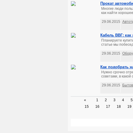
Прокат автомоби
Многие люди польз
как найти хорошее 
29.06.2015
Автот
Кабель ВВГ: как
Планируете купит
статье мы побесед
29.06.2015
Обору
Как подобрать 
Нужно срочно отр
советами, в какой
29.06.2015
Бытов
«
1
2
3
4
5
15
16
17
18
19