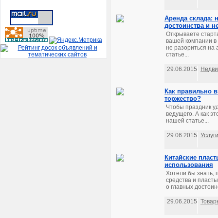
Аренда склада: 
достоинства и н
Открываете старт
вашей компании в
не разориться на 
статье...
29.06.2015
Недви
Как правильно в
торжество?
Чтобы праздник у
ведущего. А как эт
нашей статье...
29.06.2015
Услуг
Китайские плас
использования
Хотели бы знать, 
средства и пласт
о главных достоин
29.06.2015
Товар