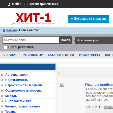
Войти
|
Зарегистрироваться
Добавить объявление
Регион
- Повсеместно
С изображениями
ГЛАВНАЯ
РУБРИКАТОР
КАТАЛОГ СТАТЕЙ
ИНФОРМЕРЫ
КАРТ
Автотранспорт
Недвижимость
Главные особенн
Строительство и ремонт
Если вы не знаете
Оформление интерьера
рекомендуем поиг
Мебель
вам гарантирован
данной статье...
Бытовая техника
Компьютерная техника
29.06.2015
Разны
Товары