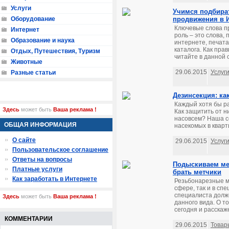
Услуги
Учимся подбира
Оборудование
продвижения в И
Ключевые слова п
Интернет
роль – это слова,
Образование и наука
интернете, печата
каталога. Как пра
Отдых, Путешествия, Туризм
читайте в данной с
Животные
29.06.2015
Услуг
Разные статьи
Дезинсекция: ка
Каждый хотя бы ра
Здесь
может быть
Ваша реклама !
Как защитить от н
насовсем? Наша с
ОБЩАЯ ИНФОРМАЦИЯ
насекомых в кварти
О сайте
29.06.2015
Услуг
Пользовательское соглашение
Ответы на вопросы
Подыскиваем мет
Платные услуги
брать метчики
Как заработать в Интернете
Резьбонарезные м
сфере, так и в сп
специалиста долж
Здесь
может быть
Ваша реклама !
данного вида. О т
сегодня и расскаже
КОММЕНТАРИИ
29.06.2015
Товар