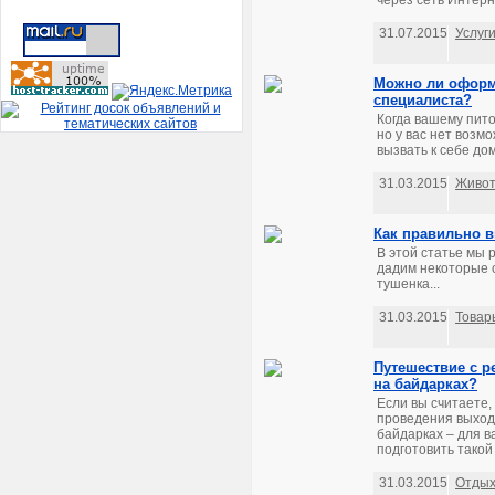
через сеть Интерне
31.07.2015
Услуг
Можно ли оформ
специалиста?
Когда вашему пит
но у вас нет возм
вызвать к себе дом
31.03.2015
Живо
Как правильно 
В этой статье мы 
дадим некоторые с
тушенка...
31.03.2015
Товар
Путешествие с р
на байдарках?
Если вы считаете,
проведения выходн
байдарках – для в
подготовить такой 
31.03.2015
Отдых