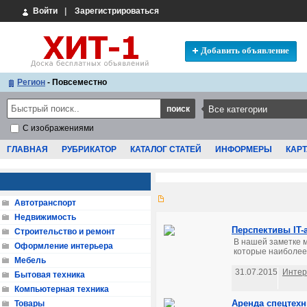
Войти
|
Зарегистрироваться
Добавить объявление
Регион
- Повсеместно
С изображениями
ГЛАВНАЯ
РУБРИКАТОР
КАТАЛОГ СТАТЕЙ
ИНФОРМЕРЫ
КАРТ
Автотранспорт
Недвижимость
Перспективы IT-
Строительство и ремонт
В нашей заметке м
Оформление интерьера
которые наиболее 
Мебель
31.07.2015
Интер
Бытовая техника
Компьютерная техника
Аренда спецтехн
Товары