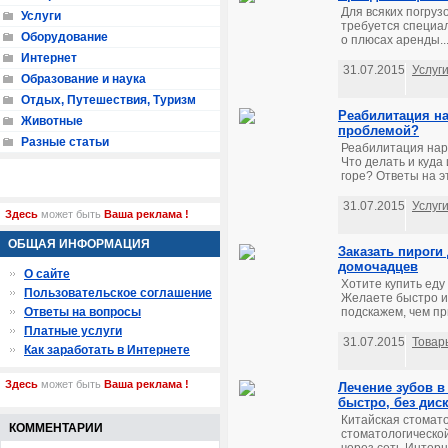
Для всяких погруз
Услуги
требуется специал
Оборудование
о плюсах аренды..
Интернет
31.07.2015
Услуг
Образование и наука
Отдых, Путешествия, Туризм
Реабилитация на
Животные
проблемой?
Разные статьи
Реабилитация нар
Что делать и куда
горе? Ответы на э
31.07.2015
Услуг
Здесь
может быть
Ваша реклама !
ОБЩАЯ ИНФОРМАЦИЯ
Заказать пироги
домочадцев
О сайте
Хотите купить еду
Пользовательское соглашение
Желаете быстро и
Ответы на вопросы
подскажем, чем пр
Платные услуги
31.07.2015
Товар
Как заработать в Интернете
Здесь
может быть
Ваша реклама !
Лечение зубов в
быстро, без ди
Китайская стомато
КОММЕНТАРИИ
стоматологической