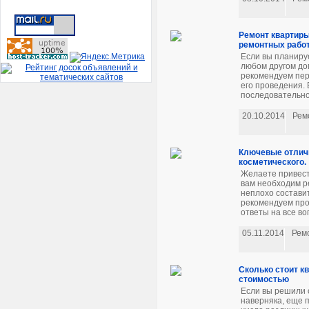
Ремонт квартиры
ремонтных рабо
Если вы планируе
любом другом до
рекомендуем пер
его проведения.
последовательнос
20.10.2014
Рем
Ключевые отличи
косметического.
Желаете привест
вам необходим р
неплохо состави
рекомендуем про
ответы на все во
05.11.2014
Рем
Сколько стоит к
стоимостью
Если вы решили 
наверняка, еще 