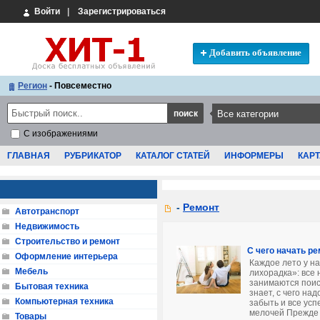
Войти
|
Зарегистрироваться
Добавить объявление
Регион
- Повсеместно
С изображениями
ГЛАВНАЯ
РУБРИКАТОР
КАТАЛОГ СТАТЕЙ
ИНФОРМЕРЫ
КАРТ
-
Ремонт
Автотранспорт
Недвижимость
Строительство и ремонт
С чего начать р
Оформление интерьера
Каждое лето у н
Мебель
лихорадка»: все
занимаются поис
Бытовая техника
знает, с чего на
Компьютерная техника
забыть и все ус
мелочей Прежде в
Товары