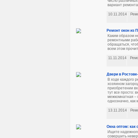
число различных
вариант ремонта
10.11.2014
Рем
Ремонт окон из П
Каким образом н
ремонтными рабо
обращаться, чтоб
всем этом прочит
11.11.2014
Рем
Двери в Ростове
В ходе каждого 
хозяином загоро
приобретении вх
тут все просто: 
межкомнатная – п
однозначно, как к
13.11.2014
Рем
Окна оптом: как
Ищите надежного
совершить невер