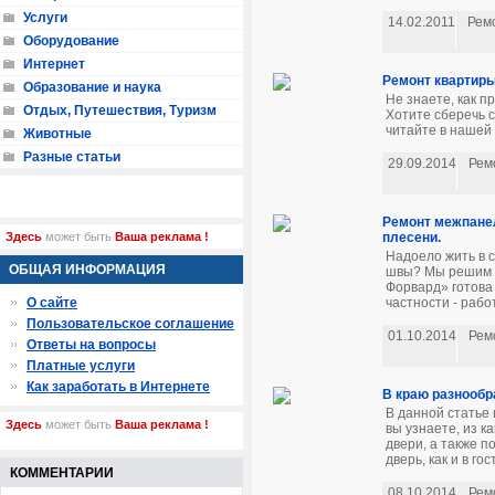
Услуги
14.02.2011
Рем
Оборудование
Интернет
Ремонт квартиры 
Образование и наука
Не знаете, как п
Отдых, Путешествия, Туризм
Хотите сберечь 
читайте в нашей 
Животные
Разные статьи
29.09.2014
Рем
Ремонт межпанел
плесени.
Здесь
может быть
Ваша реклама !
Надоело жить в 
ОБЩАЯ ИНФОРМАЦИЯ
швы? Мы решим 
Форвард» готова
частности - раб
О сайте
Пользовательское соглашение
01.10.2014
Рем
Ответы на вопросы
Платные услуги
Как заработать в Интернете
В краю разнообр
В данной статье
Здесь
может быть
Ваша реклама !
вы узнаете, из 
двери, а также п
дверь, как и в гос
КОММЕНТАРИИ
08.10.2014
Рем