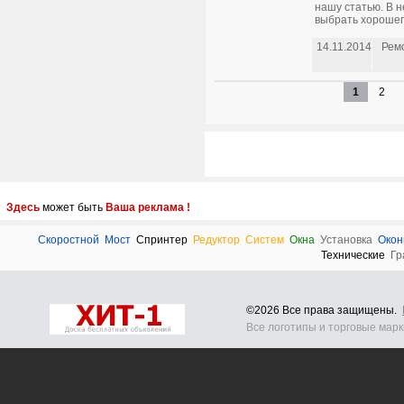
нашу статью. В н
выбрать хорошег
14.11.2014
Рем
1
2
Здесь
может быть
Ваша реклама !
Скоростной
Мост
Спринтер
Редуктор
Систем
Окна
Установка
Окон
Технические
Гр
©2026 Все права защищены.
Все логотипы и торговые мар