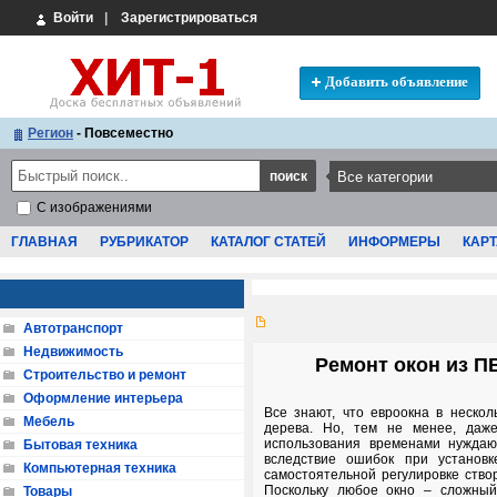
Войти
|
Зарегистрироваться
Добавить объявление
Регион
- Повсеместно
С изображениями
ГЛАВНАЯ
РУБРИКАТОР
КАТАЛОГ СТАТЕЙ
ИНФОРМЕРЫ
КАРТ
Автотранспорт
Недвижимость
Ремонт окон из ПВ
Строительство и ремонт
Оформление интерьера
Все знают, что евроокна в неско
Мебель
дерева. Но, тем не менее, даже
использования временами нуждаю
Бытовая техника
вследствие ошибок при установк
Компьютерная техника
самостоятельной регулировке створ
Поскольку любое окно – сложный
Товары