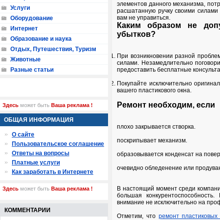
элементов данного механизма, пот
Услуги
расшатанную ручку своими силами 
вам не управиться.
Оборудование
Каким образом не доп
Интернет
убытков?
Образование и наука
Отдых, Путешествия, Туризм
При возникновении разной проблем
Животные
силами. Незамедлительно поговори
Разные статьи
предоставить бесплатные консульта
Покупайте исключительно оригинал
вашего пластикового окна.
Ремонт необходим, если
Здесь
может быть
Ваша реклама !
ОБЩАЯ ИНФОРМАЦИЯ
плохо закрывается створка.
О сайте
поскрипывает механизм.
Пользовательское соглашение
Ответы на вопросы
образовывается конденсат на повер
Платные услуги
очевидно обледенение или продуван
Как заработать в Интернете
В настоящий момент среди компан
Здесь
может быть
Ваша реклама !
большая конкурентоспособность
внимание не исключительно на проф
КОММЕНТАРИИ
Отметим, что
ремонт пластиковых