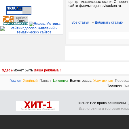
центр пластиковых окон». С переч
сайте фирмы regulirovkaokon.ru.
Все статьи
+
Добавить статью
Здесь
может быть
Ваша реклама !
Герлен
Хвойный
Паркет
Циклевка
Выкуптовара
Услугикитая
Перевод
Торговля
Гр
©2026 Все права защищены.
Все логотипы и торговые мар