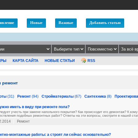
явление
Новые
Важные
Добавить статью
ЕРЫ
КАРТА САЙТА
НОВЫЕ СТАТЬИ
RSS
и ремонт
оты
(31)
Ремонт
(94)
Стройматериалы
(67)
Сантехника
(8)
Проектиров
нужно иметь в виду при ремонте пола?
ледует учесть при замене напольного покрытия? Как происходит его демонтаж? К кому
ствления подобных ремонтных работ? Ответы на эти вопросы, смотрите в нашей стат
2.2014
Ремонт
нтно-монтажные работы: а строят ли сейчас основательно?