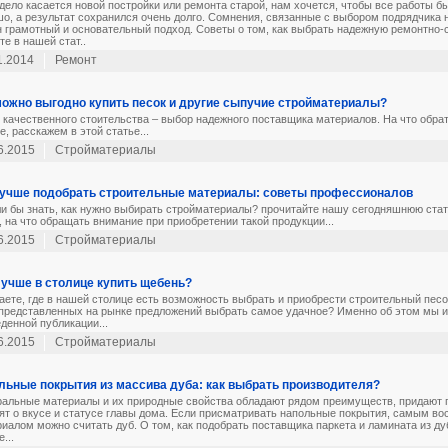
дело касается новой постройки или ремонта старой, нам хочется, чтобы все работы 
о, а результат сохранился очень долго. Сомнения, связанные с выбором подрядчика 
 грамотный и основательный подход. Советы о том, как выбрать надежную ремонтно
те в нашей стат..
1.2014
Ремонт
можно выгодно купить песок и другие сыпучие стройматериалы?
 качественного стоительства – выбор надежного поставщика материалов. На что обра
е, расскажем в этой статье...
6.2015
Стройматериалы
лучше подобрать строительные материалы: советы профессионалов
и бы знать, как нужно выбирать стройматериалы? прочитайте нашу сегодняшнюю стат
, на что обращать внимание при приобретении такой продукции...
6.2015
Стройматериалы
лучше в столице купить щебень?
аете, где в нашей столице есть возможность выбрать и приобрести строительный песо
представленных на рынке предложений выбрать самое удачное? Именно об этом мы и
денной публикации...
6.2015
Стройматериалы
льные покрытия из массива дуба: как выбрать производителя?
ральные материалы и их природные свойства обладают рядом преимуществ, придают
ят о вкусе и статусе главы дома. Если присматривать напольные покрытия, самым в
иалом можно считать дуб. О том, как подобрать поставщика паркета и ламината из ду
...