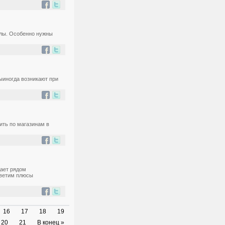
алы. Особенно нужны
ыиногда возникают при
ить по магазинам в
дает рядом
светим плюсы
16
17
18
19
20
21
В конец »