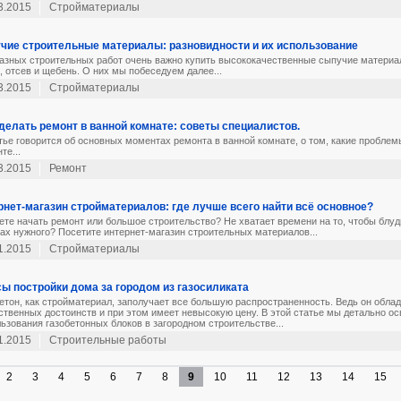
3.2015
Стройматериалы
чие строительные материалы: разновидности и их использование
азных строительных работ очень важно купить высококачественные сыпучие матери
, отсев и щебень. О них мы побеседуем далее...
3.2015
Стройматериалы
сделать ремонт в ванной комнате: советы специалистов.
тье говорится об основных моментах ремонта в ванной комнате, о том, какие проблем
те...
3.2015
Ремонт
рнет-магазин стройматериалов: где лучше всего найти всё основное?
те начать ремонт или большое строительство? Не хватает времени на то, чтобы блуд
ах нужного? Посетите интернет-магазин строительных материалов...
1.2015
Стройматериалы
ы постройки дома за городом из газосиликата
етон, как стройматериал, заполучает все большую распространенность. Ведь он обла
твенных достоинств и при этом имеет невысокую цену. В этой статье мы детально о
ьзования газобетонных блоков в загородном строительстве...
1.2015
Строительные работы
2
3
4
5
6
7
8
9
10
11
12
13
14
15