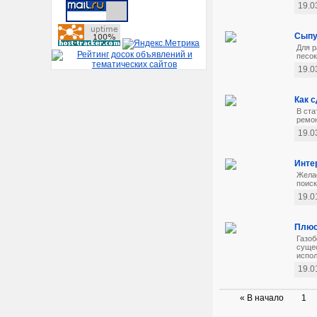
19.0
Сыпу
Для р
песок
19.0
Как 
В ста
ремон
19.0
Инте
Желае
поиск
19.0
Плюс
Газоб
сущес
испол
19.0
« В начало
1