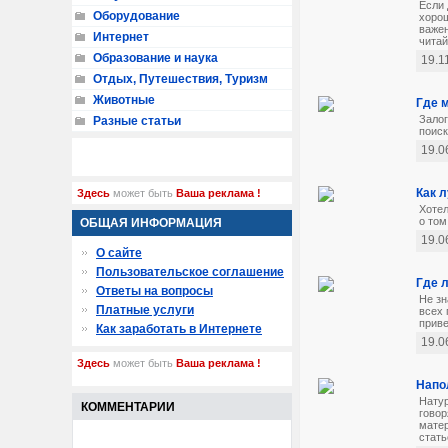
Если 
Оборудование
хорош
важен
Интернет
читай
Образование и наука
19.1
Отдых, Путешествия, Туризм
Животные
Где 
Залог
Разные статьи
поиск
19.0
Как 
Здесь
может быть
Ваша реклама !
Хотел
о том
ОБЩАЯ ИНФОРМАЦИЯ
19.0
О сайте
Пользовательское соглашение
Где 
Ответы на вопросы
Не зн
Платные услуги
всех 
приве
Как заработать в Интернете
19.0
Здесь
может быть
Ваша реклама !
Напо
Нату
КОММЕНТАРИИ
говор
матер
статье