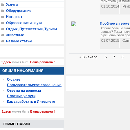
герметизации межп
Услуги
01.10.2014
Рем
Оборудование
Интернет
Образование и наука
Проблемы гермет
Хотите больше зна
Отдых, Путешествия, Туризм
вводов? Тогда про
Животные
о решении этой про
01.07.2015
Сан
Разные статьи
« В начало
6
7
8
Здесь
может быть
Ваша реклама !
ОБЩАЯ ИНФОРМАЦИЯ
О сайте
Пользовательское соглашение
Ответы на вопросы
Платные услуги
Как заработать в Интернете
Здесь
может быть
Ваша реклама !
КОММЕНТАРИИ