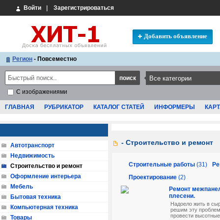
Войти
|
Зарегистрироваться
Добавить объявление
Регион
- Повсеместно
С изображениями
ГЛАВНАЯ
РУБРИКАТОР
КАТАЛОГ СТАТЕЙ
ИНФОРМЕРЫ
КАРТ
- Строительство и ремонт
Автотранспорт
Недвижимость
Строительные работы
(31)
Ре
Строительство и ремонт
Оформление интерьера
Проектирование
(2)
Мебель
Ремонт межпанел
плесени.
Бытовая техника
Надоело жить в сы
Компьютерная техника
решим эту проблем
провести высотные 
Товары